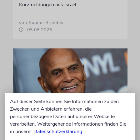
Kurzmeldungen aus Israel
von Sabine Brandes
05.08.2026
Auf dieser Seite können Sie Informationen zu den
Zwecken und Anbietern erfahren, die
GEHEIMNISSE & GESTÄNDNISSE
personenbezogene Daten auf unserer Webseite
verarbeiten. Weitergehende Informationen finden Sie
Plotkes
in unserer
Datenschutzerklärung
.
Klatsch und Tratsch aus der jüdischen Welt