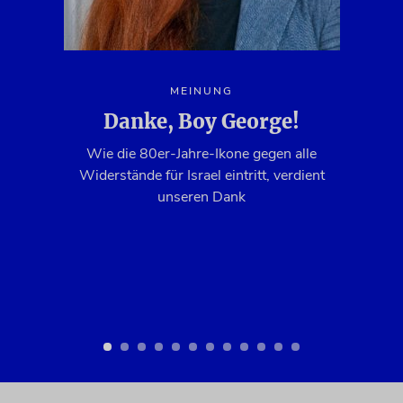
MEINUNG
Danke, Boy George!
Ge
Wie die 80er-Jahre-Ikone gegen alle
Widerstände für Israel eintritt, verdient
unseren Dank
ter
ir
ür
Z
ch