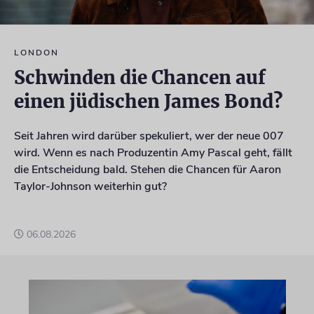
8
Deutscher Weltmeister Daniel Theis geht nach Israel
Der frühere NBA-Star sollte
eigentlich zum französischen Klu…
LONDON
9
Israelischer Siedler wegen Tötung eines Palästinensers angeklagt
Schwinden die Chancen auf
Der getötete Aktivist setzte sich
gegen Siedlergewalt ein un…
einen jüdischen James Bond?
10
»Blaue Moschee« als Gedenkstätte für die Opfer des Islamismus?
Seit Jahren wird darüber spekuliert, wer der neue 007
Nach der Schließung des eng mit
wird. Wenn es nach Produzentin Amy Pascal geht, fällt
dem iranischen Regime verflo…
die Entscheidung bald. Stehen die Chancen für Aaron
Taylor-Johnson weiterhin gut?
06.08.2026