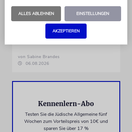
GESELLSCHAFT
ALLES ABLEHNEN
EINSTELLUNGEN
Misstrauen vor der Wahl
72 Prozent der jüdischen Israelis fürchten,
AKZEPTIEREN
dass die Parlamentswahl im Oktober
beeinträchtigt werden könnte
von Sabine Brandes
06.08.2026
Kennenlern-Abo
Testen Sie die Jüdische Allgemeine fünf
Wochen zum Vorteilspreis von 10€ und
sparen Sie über 17 %