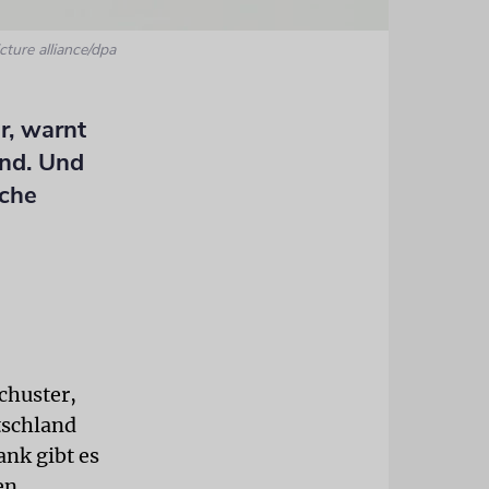
cture alliance/dpa
r, warnt
nd. Und
üche
chuster,
tschland
nk gibt es
en