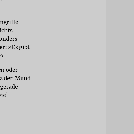
ngriffe
ichts
sonders
er: »Es gibt
.«
en oder
tz den Mund
 gerade
iel