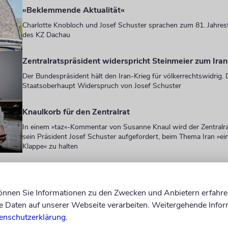
»Beklemmende Aktualität«
Charlotte Knobloch und Josef Schuster sprachen zum 81. Jahres
des KZ Dachau
Zentralratspräsident widerspricht Steinmeier zum Ira
Der Bundespräsident hält den Iran-Krieg für völkerrechtswidrig. 
Staatsoberhaupt Widerspruch von Josef Schuster
Knaulkorb für den Zentralrat
In einem »taz«-Kommentar von Susanne Knaul wird der Zentralra
sein Präsident Josef Schuster aufgefordert, beim Thema Iran »ei
Klappe« zu halten
gänzte, er habe den Eindruck, dass gläubige Mensc
igion - »sich grundsätzlich viel weniger von Fana
können Sie Informationen zu den Zwecken und Anbietern erfahre
Daten auf unserer Webseite verarbeiten. Weitergehende Infor
 Meinungen in Beschlag nehmen lassen«.
enschutzerklärung
.