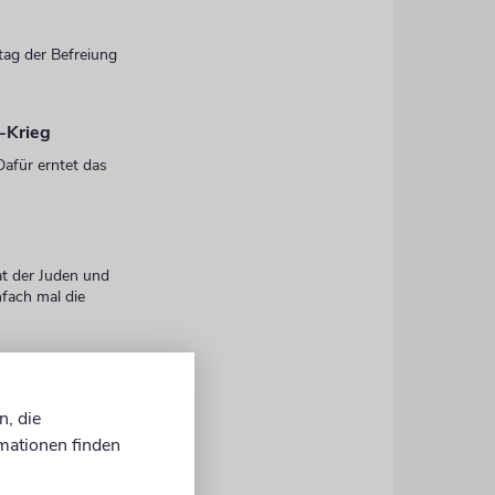
tag der Befreiung
n-Krieg
Dafür erntet das
t der Juden und
nfach mal die
hen - egal
tismus und
n, die
mationen finden