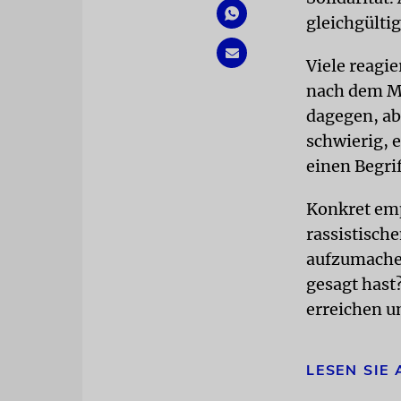
gleichgülti
Viele reagi
nach dem Mo
dagegen, abe
schwierig, e
einen Begrif
Konkret emp
rassistisch
aufzumachen
gesagt hast
erreichen 
LESEN SIE