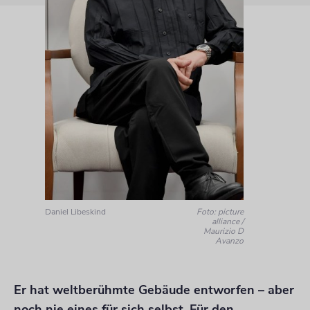
Daniel Libeskind
Foto: picture
alliance /
Maurizio D
Avanzo
Er hat weltberühmte Gebäude entworfen – aber
noch nie eines für sich selbst. Für den