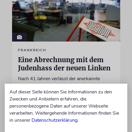
FRANKREICH
Eine Abrechnung mit dem
Judenhass der neuen Linken
Nach 41 Jahren verlässt der anerkannte
Journalist Jean Quatremer die beliebte
Auf dieser Seite können Sie Informationen zu den
Tageszeitung »Libération«. Er wirft Kollegen
Zwecken und Anbietern erfahren, die
einen »entfesselten Antisemitismus« und eine
personenbezogene Daten auf unserer Webseite
ideologische Schreckensherrschaft vor
verarbeiten. Weitergehende Informationen finden Sie
in unserer
Datenschutzerklärung
.
05.08.2026