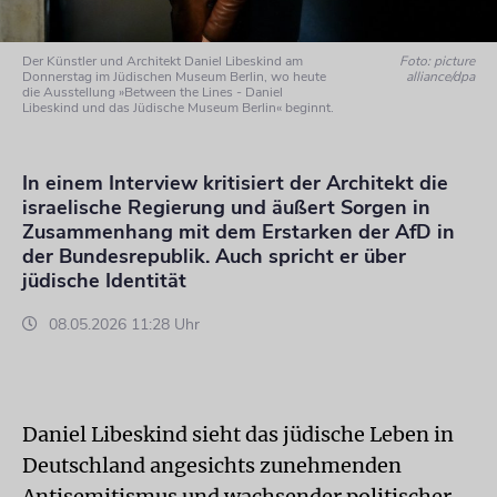
Der Künstler und Architekt Daniel Libeskind am
Foto: picture
Donnerstag im Jüdischen Museum Berlin, wo heute
alliance/dpa
die Ausstellung »Between the Lines - Daniel
Libeskind und das Jüdische Museum Berlin« beginnt.
In einem Interview kritisiert der Architekt die
israelische Regierung und äußert Sorgen in
Zusammenhang mit dem Erstarken der AfD in
der Bundesrepublik. Auch spricht er über
jüdische Identität
08.05.2026 11:28 Uhr
Daniel Libeskind sieht das jüdische Leben in
Deutschland angesichts zunehmenden
Antisemitismus und wachsender politischer