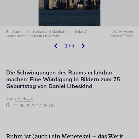
Blick auf die Südspitze von Manhattan und das One
Foto: imago
World Trade Center in New York
images/Eibner
1 / 6
Die Schwingungen des Raums erfahrbar
machen: Eine Würdigung in Bildern zum 75.
Geburtstag von Daniel Libeskind
von
Ulf Meyer
12.05.2021 14:26 Uhr
Ruhm ist (auch) ein Menetekel – das Werk