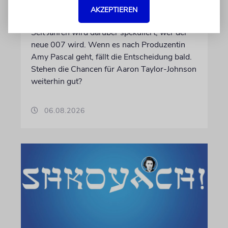
AKZEPTIEREN
einen jüdischen James Bond?
Seit Jahren wird darüber spekuliert, wer der
neue 007 wird. Wenn es nach Produzentin
Amy Pascal geht, fällt die Entscheidung bald.
Stehen die Chancen für Aaron Taylor-Johnson
weiterhin gut?
06.08.2026