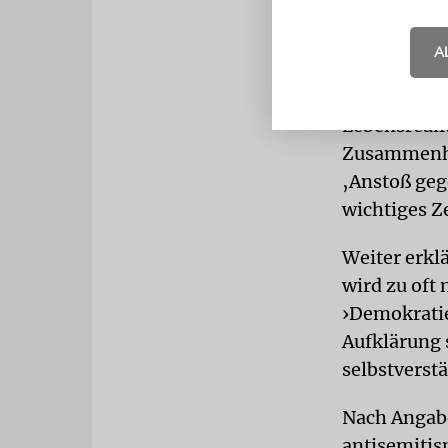
Gefördert 
des Bundes
A
Prien beton
Menschen un
Lebensrealit
Zusammenha
‚Anstoß geg
wichtiges Z
Weiter erkl
wird zu oft
›Demokratie 
Aufklärung 
selbstverst
Nach Angaben
antisemitis