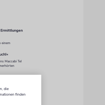
 Ermittlungen
n einem
uch!«
ins Maccabi Tel
unerhörten
ckt und
n, die
mationen finden