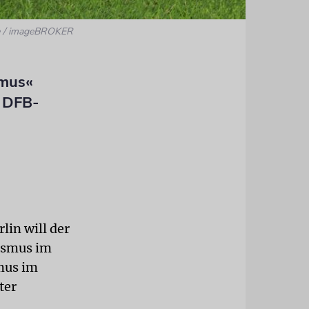
nce / imageBROKER
smus«
m DFB-
in will der
tismus im
mus im
ter