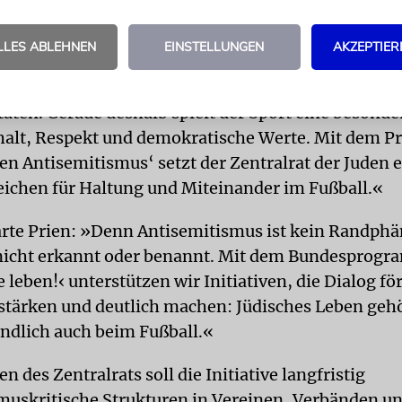
wird das Vorhaben vom Bundesfamilienministeriu
programms »Demokratie leben!«. Bundesministeri
LLES ABLEHNEN
EINSTELLUNGEN
AKZEPTIER
te: »Fußball begeistert Millionen in Deutschland u
terschiedlichster Herkunft, Generationen und
äten. Gerade deshalb spielt der Sport eine besonder
lt, Respekt und demokratische Werte. Mit dem Pr
en Antisemitismus‘ setzt der Zentralrat der Juden 
eichen für Haltung und Miteinander im Fußball.«
ärte Prien: »Denn Antisemitismus ist kein Randp
 nicht erkannt oder benannt. Mit dem Bundesprog
leben!‹ unterstützen wir Initiativen, die Dialog fö
stärken und deutlich machen: Jüdisches Leben gehö
ändlich auch beim Fußball.«
 des Zentralrats soll die Initiative langfristig
muskritische Strukturen in Vereinen, Verbänden u