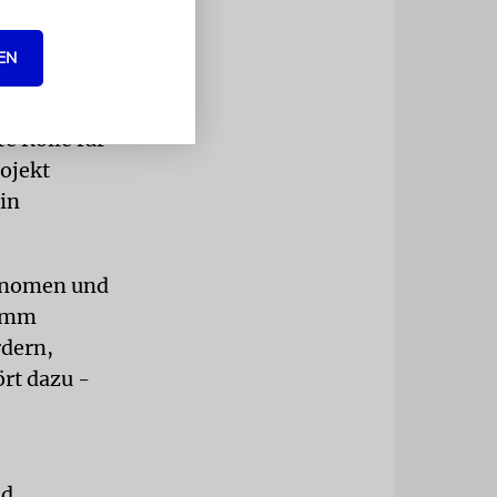
m im Rahmen
n Karin
EN
nd verbindet
e Rolle für
ojekt
ein
hänomen und
ramm
rdern,
rt dazu -
nd