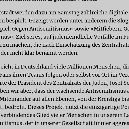
tstadt werden dazu am Samstag zahlreiche digitale
n bespielt. Gezeigt werden unter anderem die Slo
piel. Gegen Antisemitismus« sowie »Mitfiebern. G
us«. Ziel sei es, auf judenfeindliche Vorfälle im F
zu machen, die nach Einschätzung des Zentralrats
der nicht klar benannt werden.
reicht in Deutschland viele Millionen Menschen, die
Fans ihren Teams folgen oder selbst vor Ort im Vere
rte der Präsident des Zentralrats der Juden, Josef S
eben wir aber, dass der wachsende Antisemitismus 
Miteinander auf allen Ebenen, von der Kreisliga bis
, bedroht. Dieses Projekt nutzt die einzigartige Po
s verbindendes Glied vieler Menschen in unserem 
itismus, der in unserer Gesellschaft immer aggres