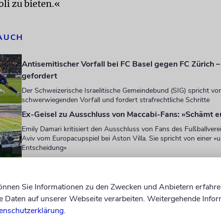
oli zu bieten.«
 AUCH
Antisemitischer Vorfall bei FC Basel gegen FC Zürich –
gefordert
Der Schweizerische Israelitische Gemeindebund (SIG) spricht vo
schwerwiegenden Vorfall und fordert strafrechtliche Schritte
Ex-Geisel zu Ausschluss von Maccabi-Fans: »Schämt e
Emily Damari kritisiert den Ausschluss von Fans des Fußballvere
Aviv vom Europacupspiel bei Aston Villa. Sie spricht von einer »
Entscheidung«
Antisemitische Ausschreitungen bei Kreisliga-Spiel
Spieler des Vereins Makkabi wurden offenbar beschimpft, bespu
können Sie Informationen zu den Zwecken und Anbietern erfahre
körperlich attackiert
Daten auf unserer Webseite verarbeiten. Weitergehende Infor
enschutzerklärung
.