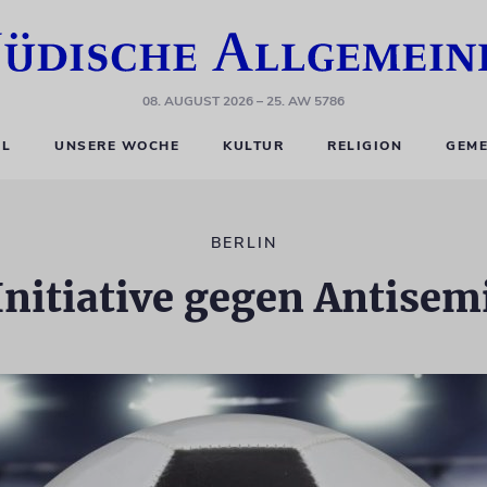
08. AUGUST 2026
– 25. AW 5786
EL
UNSERE WOCHE
KULTUR
RELIGION
GEME
BERLIN
 Initiative gegen Antise