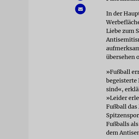
In der Haup
Werbefläche
Liebe zum S
Antisemitism
aufmerksam 
übersehen o
»Fußball er
begeisterte 
sind«, erklä
»Leider erl
Fußball das 
Spitzensport
Fußballs al
dem Antisem