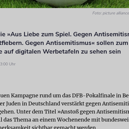
Foto: picture allia
ie »Aus Liebe zum Spiel. Gegen Antisemiti
tfiebern. Gegen Antisemitismus« sollen zu
e auf digitalen Werbetafeln zu sehen sein
3:00 Uhr
euen Kampagne rund um das DFB-Pokalfinale in Berl
der Juden in Deutschland verstärkt gegen Antisemi
gehen. Unter dem Titel »Anstoß gegen Antisemitis
ll das Thema an einem Wochenende mit bundeswei
merksamkeit sichtbar gemacht werden.