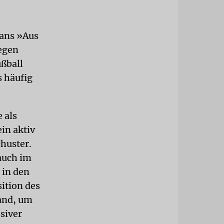
gans »Aus
egen
ußball
 häufig
 als
in aktiv
chuster.
auch im
 in den
sition des
Land, um
siver