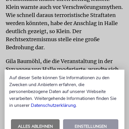
Klein warnte auch vor Verschwörungsmythen.
Wie schnell daraus terroristische Straftaten
werden könnten, habe der Anschlag in Halle
deutlich gezeigt, so Klein. Der
Rechtsextremismus stelle eine große
Bedrohung dar.
Gila Baumöhl, die die Veranstaltung in der
Synagoge von Halle moderierte, wandte sich
zum Schluss an die Zuschauer des Streamings
Auf dieser Seite können Sie Informationen zu den
Zwecken und Anbietern erfahren, die
in aller Welt: »Als deutsche Jüdin, als
personenbezogene Daten auf unserer Webseite
Demokratin, als Europäerin und als
verarbeiten. Weitergehende Informationen finden Sie
Weltbürgerin versichere ich euch, dass wir
in unserer
Datenschutzerklärung
.
auch weiterhin Antisemitismus, Rassismus,
Islamfeindlichkeit und alle anderen Formen
von Hass bekämpfen werden.«
ALLES ABLEHNEN
EINSTELLUNGEN