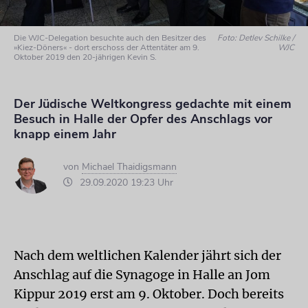
Die WJC-Delegation besuchte auch den Besitzer des
Foto: Detlev Schilke /
»Kiez-Döners« - dort erschoss der Attentäter am 9.
WJC
Oktober 2019 den 20-jährigen Kevin S.
Der Jüdische Weltkongress gedachte mit einem
Besuch in Halle der Opfer des Anschlags vor
knapp einem Jahr
von
Michael Thaidigsmann
29.09.2020 19:23 Uhr
Nach dem weltlichen Kalender jährt sich der
Anschlag auf die Synagoge in Halle an Jom
Kippur 2019 erst am 9. Oktober. Doch bereits