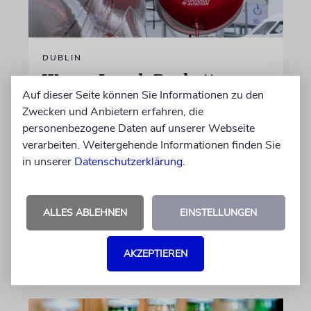
DUBLIN
Wegen Israel-Boykott:
Auf dieser Seite können Sie Informationen zu den
Irisches Regierungsflugzeug
Zwecken und Anbietern erfahren, die
kann nicht mehr im Nebel
personenbezogene Daten auf unserer Webseite
landen
verarbeiten. Weitergehende Informationen finden Sie
in unserer
Datenschutzerklärung
.
Beim Kauf der Maschine wurde bewusst auf
das System »FalconEye« verzichtet, weil der
israelische Rüstungskonzern Elbit Systems an
dem Produkt beteiligt ist
ALLES ABLEHNEN
EINSTELLUNGEN
06.08.2026
AKZEPTIEREN