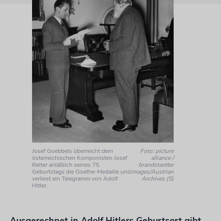
Josef Goebbels überreicht dem
Foto: picture
österreichischen Komponisten Josef
alliance /
Reiter anläßlich seines 75.
brandstaetter
Geburtstags die Goethe-Medaille und
images/Austrian
verliest ein Telegramm von Adolf
Archives (S)
Hitler.
Ausgerechnet in Adolf Hitlers Geburtsort gibt