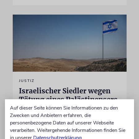
JUSTIZ
Israelischer Siedler wegen
Tötung eines Palästinensers
angeklagt
Auf dieser Seite können Sie Informationen zu den
Zwecken und Anbietern erfahren, die
Der getötete Aktivist setzte sich gegen
personenbezogene Daten auf unserer Webseite
Siedlergewalt ein und war an dem Oscar-
verarbeiten. Weitergehende Informationen finden Sie
prämierten Film »No Other Land« beteiligt.
in unserer
Datenschutzerklärung
.