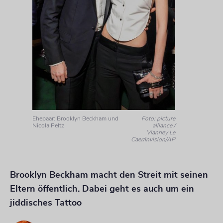
Ehepaar: Brooklyn Beckham und
Foto: picture
Nicola Peltz
alliance /
Vianney Le
Caer/Invision/AP
Brooklyn Beckham macht den Streit mit seinen
Eltern öffentlich. Dabei geht es auch um ein
jiddisches Tattoo