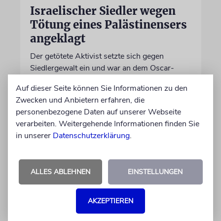
Israelischer Siedler wegen
Tötung eines Palästinensers
angeklagt
Der getötete Aktivist setzte sich gegen
Siedlergewalt ein und war an dem Oscar-
prämierten Film »No Other Land« beteiligt.
Auf dieser Seite können Sie Informationen zu den
Jetzt steht der mutmaßliche Täter vor Gericht
Zwecken und Anbietern erfahren, die
personenbezogene Daten auf unserer Webseite
07.08.2026
verarbeiten. Weitergehende Informationen finden Sie
in unserer
Datenschutzerklärung
.
ALLES ABLEHNEN
EINSTELLUNGEN
AKZEPTIEREN