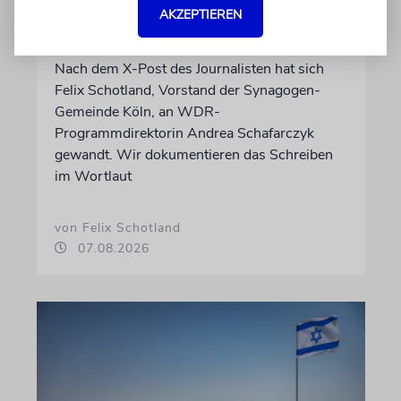
Glaubwürdigkeit des ÖRR
AKZEPTIEREN
untergräbt
Nach dem X-Post des Journalisten hat sich
Felix Schotland, Vorstand der Synagogen-
Gemeinde Köln, an WDR-
Programmdirektorin Andrea Schafarczyk
gewandt. Wir dokumentieren das Schreiben
im Wortlaut
von Felix Schotland
07.08.2026