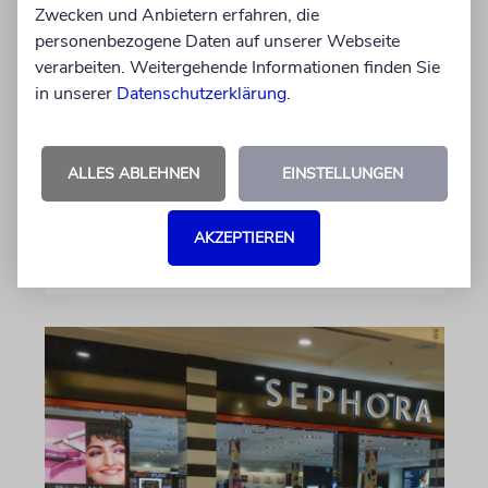
Zwecken und Anbietern erfahren, die
Likud attackiert
personenbezogene Daten auf unserer Webseite
Wahlgremium
verarbeiten. Weitergehende Informationen finden Sie
Der Likud protestiert gegen neue Mitglieder
in unserer
Datenschutzerklärung
.
im unabhängigen Wahlgremium. Experten
sehen darin einen möglichen Auftakt dazu, die
Wahlergebnisse im Oktober nicht
ALLES ABLEHNEN
EINSTELLUNGEN
anzuerkennen
AKZEPTIEREN
09.08.2026