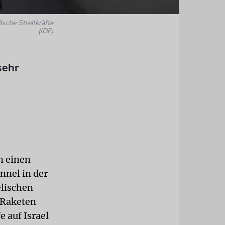
lische Streitkräfte
(IDF)
sehr
n einen
nnel in der
elischen
 Raketen
e auf Israel