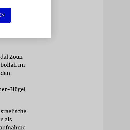
kenhaus in
EN
n einem
von Soldaten
jdal Zoun
sbollah im
 den
aher-Hügel
israelische
e als
eraufnahme