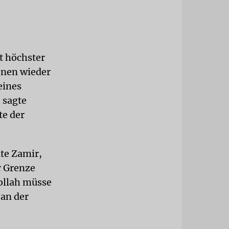
t höchster
ionen wieder
eines
 sagte
te der
te Zamir,
r Grenze
bollah müsse
 an der