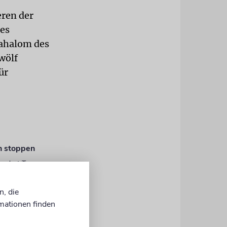
eren der
res
Yahalom des
wölf
ür
on stoppen
fordert Trump.
n, die
mationen finden
 aufgerufen. Zu
s Leid der