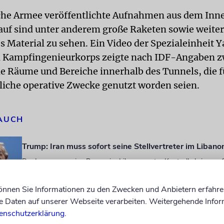
sche Armee veröffentlichte Aufnahmen aus dem Inn
auf sind unter anderem große Raketen sowie weite
es Material zu sehen. Ein Video der Spezialeinheit 
n Kampfingenieurkorps zeigte nach IDF-Angaben z
e Räume und Bereiche innerhalb des Tunnels, die f
liche operative Zwecke genutzt worden seien.
 AUCH
Trump: Iran muss sofort seine Stellvertreter im Liban
Der Iran muss seine Proxys im Libanon unter Kontrolle bringen, 
Andernfalls müsse Teheran mit harten Konsequenzen rechnen
können Sie Informationen zu den Zwecken und Anbietern erfahre
Empathie für alle?
Daten auf unserer Webseite verarbeiten. Weitergehende Infor
Dunja Hayali hat zu mehr Mitgefühl mit Betroffenen von Kriegen
enschutzerklärung
.
Recht. Was in den deutschen Medien jedoch kaum vorkommt: da