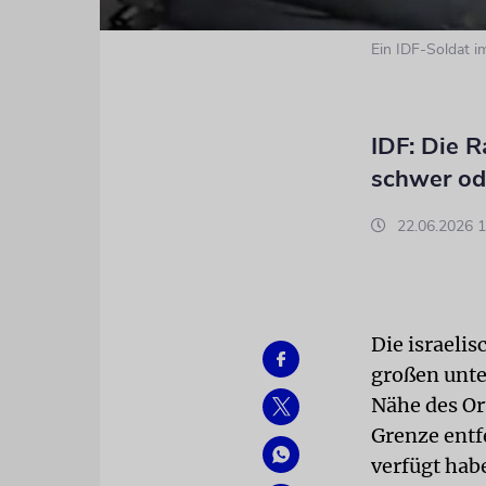
Ein IDF-Soldat i
IDF: Die R
schwer ode
22.06.2026 1
Die israeli
großen unte
Nähe des Or
Grenze entf
verfügt habe