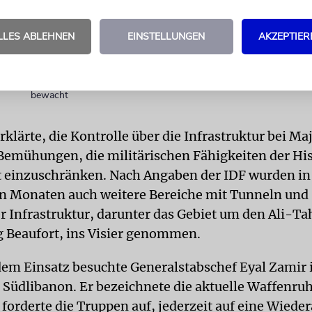
Israelis, die unter dem ständigen Beschuss der Hisbollah stehen
Festgenommene Hisbollah-Terroristen in zivilem Kran
LLES ABLEHNEN
EINSTELLUNGEN
AKZEPTIER
Nordisrael behandelt
Im Ziv Medical Center in Safed waren die libanesischen Patiente
Zeitungsbericht zufolge gefesselt und wurden rund um die Uhr 
bewacht
klärte, die Kontrolle über die Infrastruktur bei Ma
r Bemühungen, die militärischen Fähigkeiten der Hi
 einzuschränken. Nach Angaben der IDF wurden in
 Monaten auch weitere Bereiche mit Tunneln und
er Infrastruktur, darunter das Gebiet um den Ali-T
g Beaufort, ins Visier genommen.
 dem Einsatz besuchte Generalstabschef Eyal Zamir 
 Südlibanon. Er bezeichnete die aktuelle Waffenruh
d forderte die Truppen auf, jederzeit auf eine Wied