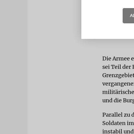
A
Die Armee er
sei Teil de
Grenzgebiet
vergangenen
militärisch
und die Bur
Parallel zu
Soldaten im
instabil un