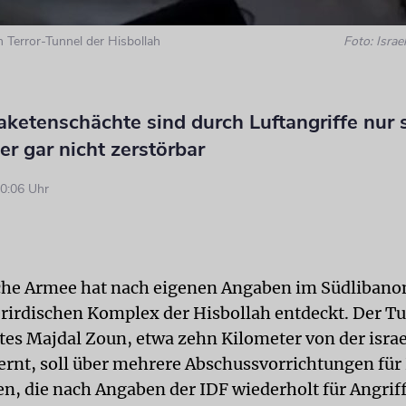
m Terror-Tunnel der Hisbollah
Foto: Israe
aketenschächte sind durch Luftangriffe nur 
r gar nicht zerstörbar
0:06 Uhr
sche Armee hat nach eigenen Angaben im Südlibano
rirdischen Komplex der Hisbollah entdeckt. Der Tu
tes Majdal Zoun, etwa zehn Kilometer von der isra
ernt, soll über mehrere Abschussvorrichtungen für
n, die nach Angaben der IDF wiederholt für Angriff