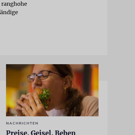
e ranghohe
tändige
NACHRICHTEN
Preise, Geisel, Beben