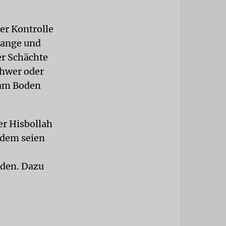
ter Kontrolle
 lange und
er Schächte
chwer oder
 am Boden
er Hisbollah
udem seien
rden. Dazu