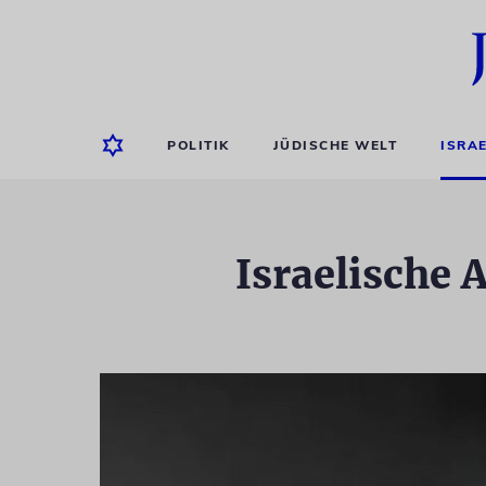
POLITIK
JÜDISCHE WELT
ISRA
Israelische