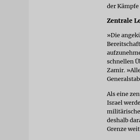
der Kämpfe 
Zentrale L
»Die angekü
Bereitschaft
aufzunehme
schnellen Üb
Zamir. »All
Generalstab
Als eine ze
Israel werd
militärisch
deshalb dar
Grenze weit