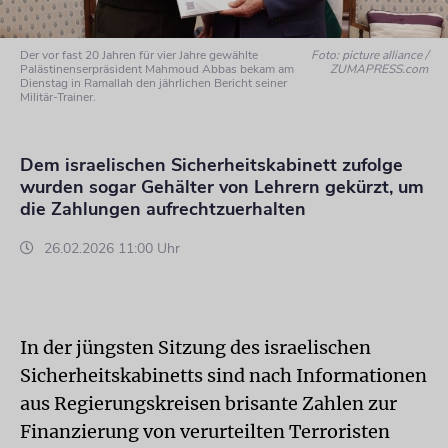
Der vor fast 20 Jahren für vier Jahre gewählte
Foto: picture alliance /
Palästinenserpräsident Mahmoud Abbas bekam am
ZUMAPRESS.com
Dienstag in Ramallah den jährlichen Bericht seiner
Militär-Trainer.
Dem israelischen Sicherheitskabinett zufolge
wurden sogar Gehälter von Lehrern gekürzt, um
die Zahlungen aufrechtzuerhalten
26.02.2026 11:00 Uhr
In der jüngsten Sitzung des israelischen
Sicherheitskabinetts sind nach Informationen
aus Regierungskreisen brisante Zahlen zur
Finanzierung von verurteilten Terroristen