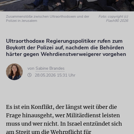
Zusammenstöße zwischen Ultraorthodoxen und der
Foto: copyright (c)
Polizei in Jerusalem
Flash90 2026
Ultraorthodoxe Regierungspolitiker rufen zum
Boykott der Polizei auf, nachdem die Behörden
härter gegen Wehrdienstverweigerer vorgehen
von
Sabine Brandes
28.05.2026 15:31 Uhr
Es ist ein Konflikt, der längst weit über die
Frage hinausgeht, wer Militärdienst leisten
muss und wer nicht. In Israel entzündet sich
am Streit um die Wehrpflicht für