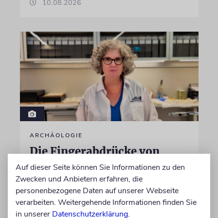
10.08.2026
ARCHÄOLOGIE
Die Fingerabdrücke von
Qumran
Auf dieser Seite können Sie Informationen zu den
Zwecken und Anbietern erfahren, die
Wie Wissenschaftler mithilfe von Künstlicher
personenbezogene Daten auf unserer Webseite
Intelligenz den Schriftrollen vom Toten Meer
verarbeiten. Weitergehende Informationen finden Sie
ihre letzten Geheimnisse entlocken wollen
in unserer
Datenschutzerklärung
.