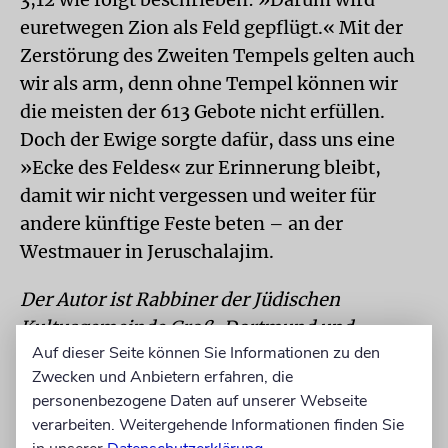
euretwegen Zion als Feld gepflügt.« Mit der
Zerstörung des Zweiten Tempels gelten auch
wir als arm, denn ohne Tempel können wir
die meisten der 613 Gebote nicht erfüllen.
Doch der Ewige sorgte dafür, dass uns eine
»Ecke des Feldes« zur Erinnerung bleibt,
damit wir nicht vergessen und weiter für
andere künftige Feste beten – an der
Westmauer in Jeruschalajim.
Der Autor ist Rabbiner der Jüdischen
Kultusgemeinde Groß-Dortmund und
Auf dieser Seite können Sie Informationen zu den
Mitglied der Orthodoxen Rabbinerkonferenz.
Zwecken und Anbietern erfahren, die
personenbezogene Daten auf unserer Webseite
Paraschat Emor
verarbeiten. Weitergehende Informationen finden Sie
Am Anfang des Wochenabschnitts stehen