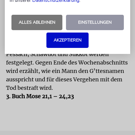
in unserer
Datenschutzerklärung
.
Verhaltensregeln für die Priester und ihre
Nachkommen. Ferner wird beschrieben, wie
die Opfertiere beschaffen sein müssen.
ALLES ABLEHNEN
EINSTELLUNGEN
Außerdem werden kalendarische Angaben zu
den Feiertagen gemacht: Schabbat, Rosch
AKZEPTIEREN
Haschana, Jom Kippur und die Wallfahrtsfeste
Pessach, Schawuot und Sukkot werden
festgelegt. Gegen Ende des Wochenabschnitts
wird erzählt, wie ein Mann den G’ttesnamen
ausspricht und für dieses Vergehen mit dem
Tod bestraft wird.
3. Buch Mose 21,1 – 24,23