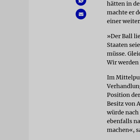
hätten in d
machte er de
einer weite
»Der Ball li
Staaten seie
müsse. Gleic
Wir werden 
Im Mittelpu
Verhandlung
Position de
Besitz von 
würde nach 
ebenfalls n
machen«, sa