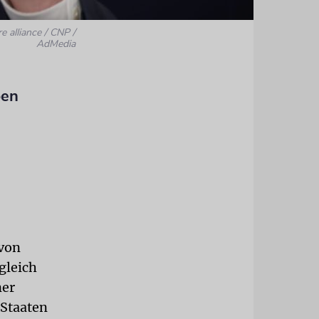
re alliance / CNP /
AdMedia
ben
 von
gleich
ner
 Staaten