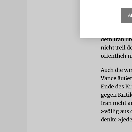
»großartige
»zersplitte
A
iranischen 
Auf Bericht
dem Iran üb
nicht Teil d
öffentlich n
Auch die wi
Vance äußer
Ende des Kr
gegen Kriti
Iran nicht 
»völlig au
denke »jede