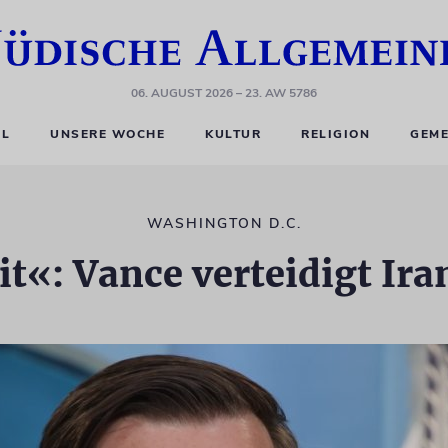
06. AUGUST 2026
– 23. AW 5786
EL
UNSERE WOCHE
KULTUR
RELIGION
GEME
WASHINGTON D.C.
it«: Vance verteidigt Ir