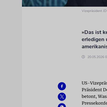
Vizepräsident J
»Das ist 
erledigen
amerikani
20.05.2026 0
US-Vizepräs
Präsident D
betont, Was
Pressekonfe