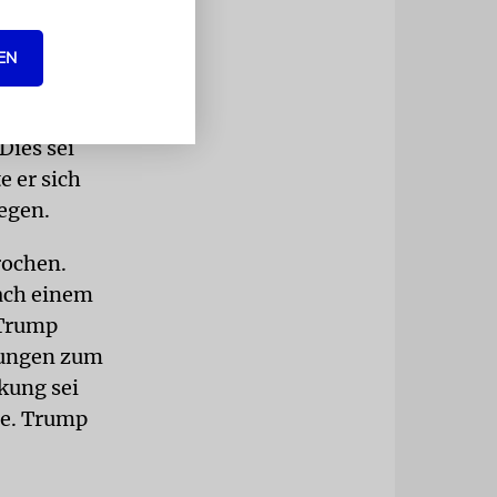
litisch
ition die
EN
 Uran aus
Dies sei
e er sich
legen.
rochen.
nach einem
 Trump
idungen zum
kung sei
ce. Trump