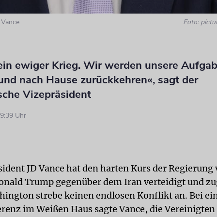
D Vance
Foto: pictu
kein ewiger Krieg. Wir werden unsere Aufga
 und nach Hause zurückkehren«, sagt der
sche Vizepräsident
9:39 Uhr
ident JD Vance hat den harten Kurs der Regierung
onald Trump gegenüber dem Iran verteidigt und zu
hington strebe keinen endlosen Konflikt an. Bei ei
renz im Weißen Haus sagte Vance, die Vereinigten