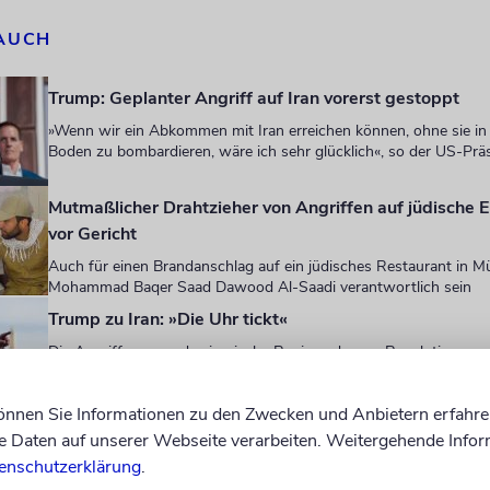
 AUCH
Trump: Geplanter Angriff auf Iran vorerst gestoppt
»Wenn wir ein Abkommen mit Iran erreichen können, ohne sie i
Boden zu bombardieren, wäre ich sehr glücklich«, so der US-Prä
Mutmaßlicher Drahtzieher von Angriffen auf jüdische E
vor Gericht
Auch für einen Brandanschlag auf ein jüdisches Restaurant in M
Mohammad Baqer Saad Dawood Al-Saadi verantwortlich sein
Trump zu Iran: »Die Uhr tickt«
Die Angriffe gegen das iranische Regime, dessen Revolutionsga
Atomanlangen könnten diese Woche wiederaufgenommen werd
können Sie Informationen zu den Zwecken und Anbietern erfahre
Daten auf unserer Webseite verarbeiten. Weitergehende Infor
ident beschrieb den Iran als »stolze Zivilisation« 
enschutzerklärung
.