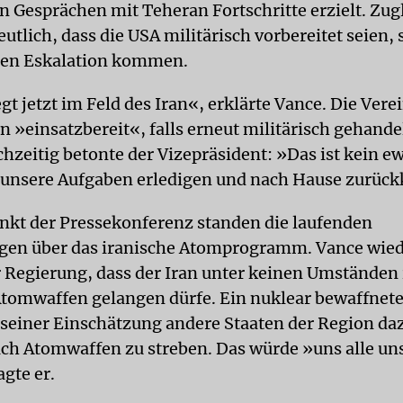
en Gesprächen mit Teheran Fortschritte erzielt. Zug
utlich, dass die USA militärisch vorbereitet seien, s
ren Eskalation kommen.
egt jetzt im Feld des Iran«, erklärte Vance. Die Vere
n »einsatzbereit«, falls erneut militärisch gehand
hzeitig betonte der Vizepräsident: »Das ist kein ew
unsere Aufgaben erledigen und nach Hause zurück
nkt der Pressekonferenz standen die laufenden
en über das iranische Atomprogramm. Vance wied
r Regierung, dass der Iran unter keinen Umständen 
Atomwaffen gelangen dürfe. Ein nuklear bewaffnete
seiner Einschätzung andere Staaten der Region da
ach Atomwaffen zu streben. Das würde »uns alle un
gte er.