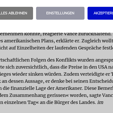
n Menschen«, sprach jedoch zugleich von einem po
rten« Land. Deshalb sei mitunter unklar, welche Pos
LLES ABLEHNEN
EINSTELLUNGEN
AKZEPTIER
Unterhändler tatsächlich verträten.
e, wonach Russland möglicherweise angereichertes
ernehmen könnte, reagierte Vance zurückhaltend. 
es amerikanischen Plans, erklärte er. Zugleich wollt
icht auf Einzelheiten der laufenden Gespräche fest
rtschaftlichen Folgen des Konflikts wurden angesp
te sich zuversichtlich, dass die Preise in den USA 
ieges wieder sinken würden. Zudem verteidigte er
k an dessen Aussage, er denke bei seinen Entsche
an die finanzielle Lage der Amerikaner. Diese Bemer
s dem Zusammenhang gerissen« worden, sagte Van
n einzelnen Tag« an die Bürger des Landes.
im