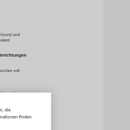
n Grund und
sident
inrichtungen
ünchen soll
rden und
en
n, die
mationen finden
mit