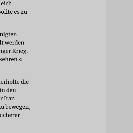
leich
ollte es zu
inigten
elt werden
iger Krieg.
kehren.«
erholte die
in den
r Iran
zu bewegen,
sicherer