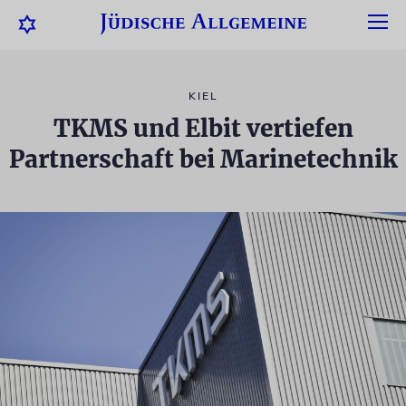
KIEL
TKMS und Elbit vertiefen
Partnerschaft bei Marinetechnik