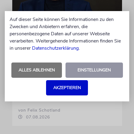
Auf dieser Seite können Sie Informationen zu den
MEINUNG
Zwecken und Anbietern erfahren, die
Wie Georg Restle die
personenbezogene Daten auf unserer Webseite
Glaubwürdigkeit des ÖRR
verarbeiten. Weitergehende Informationen finden Sie
untergräbt
in unserer
Datenschutzerklärung
.
Nach dem X-Post des Journalisten hat sich
Felix Schotland, Vorstand der Synagogen-
ALLES ABLEHNEN
EINSTELLUNGEN
Gemeinde Köln, an WDR-
Programmdirektorin Andrea Schafarczyk
gewandt. Wir dokumentieren das Schreiben
AKZEPTIEREN
im Wortlaut
von Felix Schotland
07.08.2026