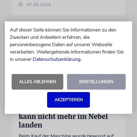
07.08.2026
Auf dieser Seite können Sie Informationen zu den
Zwecken und Anbietern erfahren, die
personenbezogene Daten auf unserer Webseite
verarbeiten. Weitergehende Informationen finden Sie
in unserer
Datenschutzerklärung
.
ALLES ABLEHNEN
EINSTELLUNGEN
DUBLIN
Wegen Israel-Boykott:
AKZEPTIEREN
Irisches Regierungsflugzeug
kann nicht mehr im Nebel
landen
Beim Kauf der Maschine wurde bewusst auf