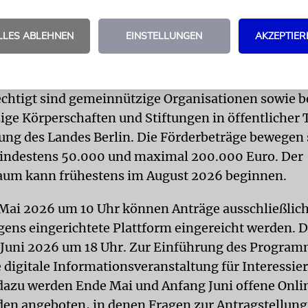
tzwerken. Ebenso vorgesehen sind Schulungs- und
gebote sowie Projekte, die sich öffentlich gegen
LLES ABLEHNEN
EINSTELLUNGEN
AKZEPTIER
mus positionieren oder entsprechende Präventions
chtigt sind gemeinnützige Organisationen sowie 
ge Körperschaften und Stiftungen in öffentlicher 
gung des Landes Berlin. Die Förderbeträge bewegen 
indestens 50.000 und maximal 200.000 Euro. Der
aum kann frühestens im August 2026 beginnen.
Mai 2026 um 10 Uhr können Anträge ausschließlich 
gens eingerichtete Plattform eingereicht werden. Di
 Juni 2026 um 18 Uhr. Zur Einführung des Program
 digitale Informationsveranstaltung für Interessier
azu werden Ende Mai und Anfang Juni offene Onli
en angeboten, in denen Fragen zur Antragstellung