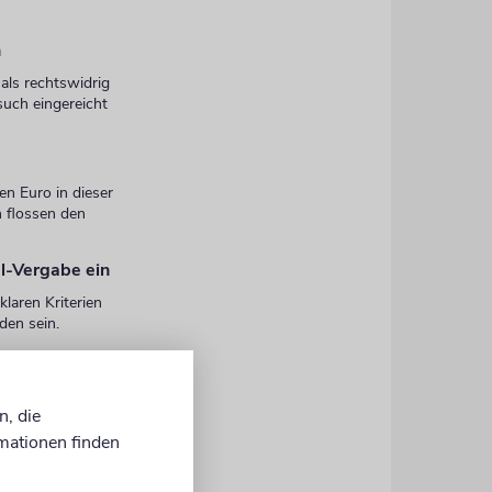
n
als rechtswidrig
such eingereicht
en Euro in dieser
 flossen den
el-Vergabe ein
klaren Kriterien
en sein.
ze. Dazu
n, die
mationen finden
en und
fklärung in