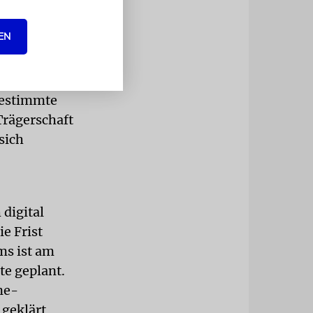
EN
arbeit
bestimmte
Trägerschaft
sich
digital
e Frist
ms ist am
te geplant.
ne-
 geklärt