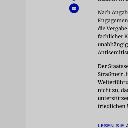
Nach Angabe
Engagement 
die Vergabe
fachlicher 
unabhängige
Antisemitis
Der Staatss
Straßmeir, 
Weiterführu
nicht zu, d
unterstützen
friedlichen
LESEN SIE