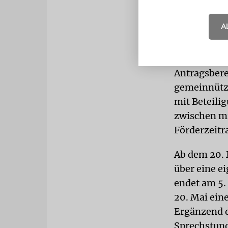
sozialen Ne
Beratungsan
A
Antisemitis
leisten.
Antragsbere
gemeinnützi
mit Beteili
zwischen m
Förderzeitr
Ab dem 20. 
über eine ei
endet am 5.
20. Mai eine
Ergänzend d
Sprechstund