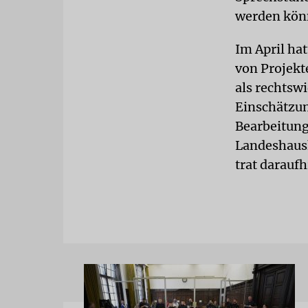
werden kön
Im April ha
von Projekt
als rechtsw
Einschätzun
Bearbeitung
Landeshaush
trat darauf