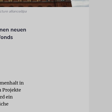
cture alliance/dpa
inen neuen
fonds
mmenhalt in
m Projekte
rd ein
iche