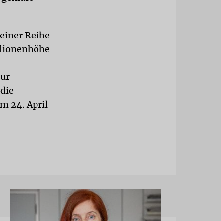
 einer Reihe
llionenhöhe
zur
die
m 24. April