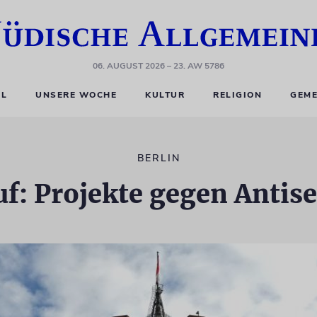
06. AUGUST 2026
– 23. AW 5786
EL
UNSERE WOCHE
KULTUR
RELIGION
GEME
BERLIN
uf: Projekte gegen Antis