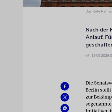
Das Rote Rathaus
Nach der 
Anlauf. Fü
geschaffe
19.05.2026 0
Die Senatsv
Berlin stel
zur Bekämpf
sogenannter
Initiativen 