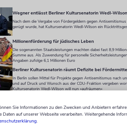
Wegner entlässt Berliner Kultursenatorin Wedl-Wilso
Nach dem die Vergabe von Fördergeldern gegen Antisemitismus 
gerügt wurde, hat Kultursenatorin Wedl-Wilson ein Rücktrittsge
Millionenförderung für jüdisches Leben
Die sogenannten Staatsleistungen machten dabei fast 8,9 Million
Summe aus. Als Zuwendung für personelle Sicherheitsleistungen
Angaben zufolge 6,1 Millionen Euro
Berliner Kultursenatorin räumt Defizite bei Fördermitt
In Berlin sollen Mittel für Projekte gegen Antisemitismus nach un
und auf Druck und Wunsch aus der CDU-Fraktion vergeben word
Kultursenatorin Wedl-Wilson will nun »aufräumen«
erden können unterschiedliche Formate und Ansät
können Sie Informationen zu den Zwecken und Anbietern erfahre
Daten auf unserer Webseite verarbeiten. Weitergehende Infor
r anderem Bildungsprojekte, öffentliche Kampagn
enschutzerklärung
.
ngen, aber auch Maßnahmen zur Prävention und Au