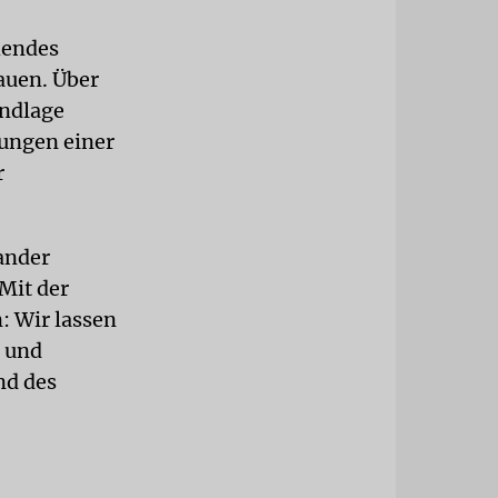
hendes
auen. Über
undlage
tungen einer
r
ander
Mit der
: Wir lassen
n und
nd des