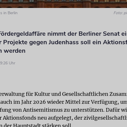
 in Berlin
Foto: pi
Fördergeldaffäre nimmt der Berliner Senat e
r Projekte gegen Judenhass soll ein Aktions
n werden
9:26 Uhr
erwaltung für Kultur und Gesellschaftlichen Zusa
lt auch im Jahr 2026 wieder Mittel zur Verfügung, u
ung von Antisemitismus zu unterstützen. Dafür wi
 Aktionsfonds neu aufgelegt, der zivilgesellschaftl
in der Hauptstadt stärken soll.