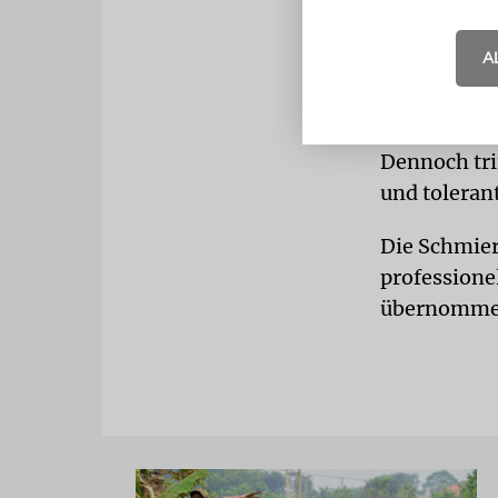
Städten.«
A
Gurewitz wir
einschüchte
und habe no
Dennoch trif
und tolerant
Die Schmier
professione
übernommen 