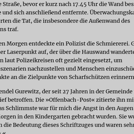
e Straße, bevor er kurz nach 17.45 Uhr die Wand bes
 und sich anschließend entfernte. Überwachungsk
ten die Tat, die insbesondere die Außenwand des
ns traf.
n Morgen entdeckte ein Polizist die Schmiererei. G
üner Laserpunkt auf, der über die Hauswand wandert
 laut Polizeikreisen oft gezielt eingesetzt, um
szenarien nachzustellen und Menschen einzuschüc
nkte an die Zielpunkte von Scharfschützen erinnern
del Gurewitz, der seit 27 Jahren in der Gemeinde t
tief betroffen. Die »Offenbach-Post« zitierte ihn mi
s Schlimmste war für mich die Angst in den Augen 
Morgen in den Kindergarten gebracht wurden. Sie w
m die Bedeutung dieses Schriftzuges und waren seh
n.«