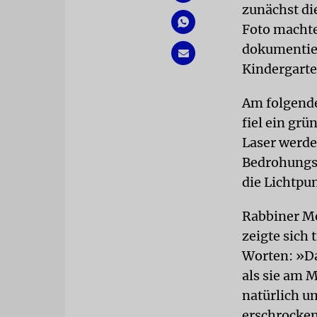
zunächst di
Foto machte
dokumentier
Kindergarte
Am folgende
fiel ein gr
Laser werden
Bedrohungs
die Lichtpu
Rabbiner Men
zeigte sich 
Worten: »Da
als sie am 
natürlich u
erschrocke