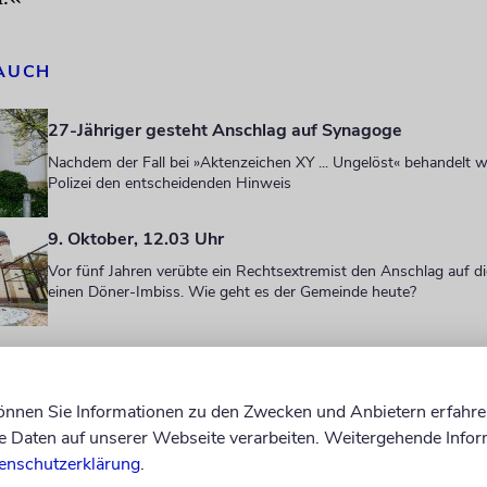
 AUCH
27-Jähriger gesteht Anschlag auf Synagoge
Nachdem der Fall bei »Aktenzeichen XY ... Ungelöst« behandelt 
Polizei den entscheidenden Hinweis
9. Oktober, 12.03 Uhr
Vor fünf Jahren verübte ein Rechtsextremist den Anschlag auf 
einen Döner-Imbiss. Wie geht es der Gemeinde heute?
r betonte demnach, er habe in all den Jahren noch n
 die Synagoge beschmiert habe: »Ich war der Mein
können Sie Informationen zu den Zwecken und Anbietern erfahre
Daten auf unserer Webseite verarbeiten. Weitergehende Infor
 Offenbach mehr Toleranz zwischen den unterschied
enschutzerklärung
.
d Religionen haben als etwa in Frankfurt oder in a