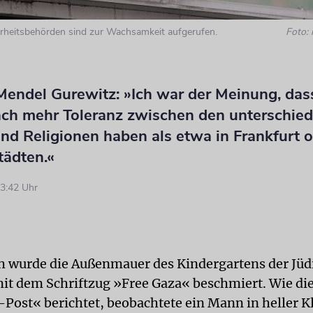
erheitsbehörden sind zur Wachsamkeit aufgerufen.
Foto:
endel Gurewitz: »Ich war der Meinung, dass
ach mehr Toleranz zwischen den unterschied
nd Religionen haben als etwa in Frankfurt o
tädten.«
3:42 Uhr
h wurde die Außenmauer des Kindergartens der Jüd
t dem Schriftzug »Free Gaza« beschmiert. Wie di
Post« berichtet, beobachtete ein Mann in heller K