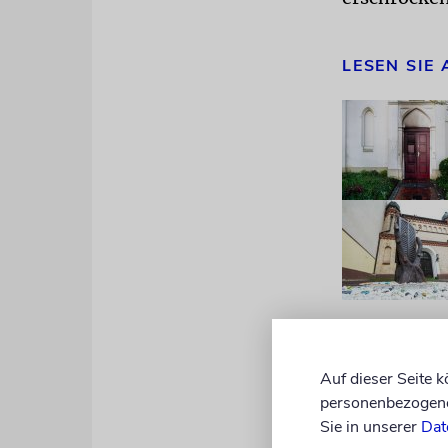
LESEN SIE
Der Rabbine
dass jemand
Auf dieser Seite 
personenbezogene 
wir hier in
Sie in unserer
Dat
Kulturen un