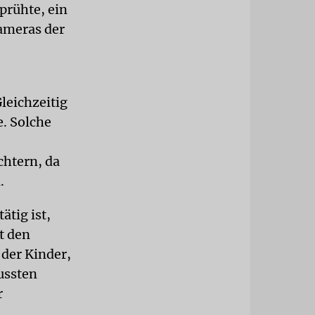
prühte, ein
ameras der
leichzeitig
e. Solche
htern, da
.
ätig ist,
t den
der Kinder,
ussten
r