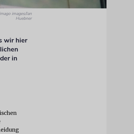
 imago images/Jan
Huebner
 wir hier
lichen
der in
ischen
e
leidung