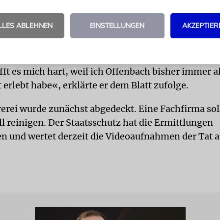
LLES ABLEHNEN
EINSTELLUNGEN
AKZEPTIER
kte sichtlich erschüttert, räumte aber ein, dass er 
rn lasse: »Ich bin seit 27 Jahren hier in der Gemei
ch nie erlebt, dass jemand unsere Synagoge beschm
ft es mich hart, weil ich Offenbach bisher immer al
 erlebt habe«, erklärte er dem Blatt zufolge.
erei wurde zunächst abgedeckt. Eine Fachfirma sol
ll reinigen. Der Staatsschutz hat die Ermittlungen
und wertet derzeit die Videoaufnahmen der Tat a