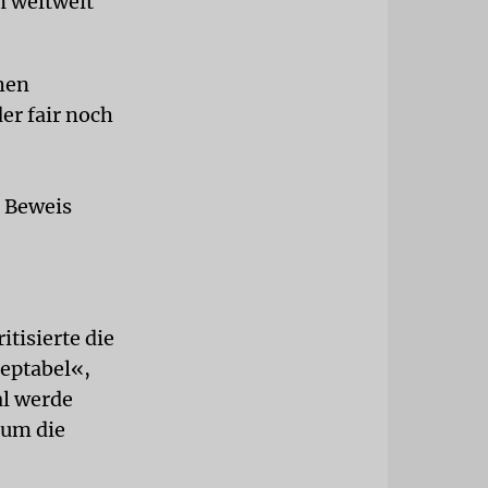
n weltweit
hen
er fair noch
r Beweis
itisierte die
zeptabel«,
al werde
 um die