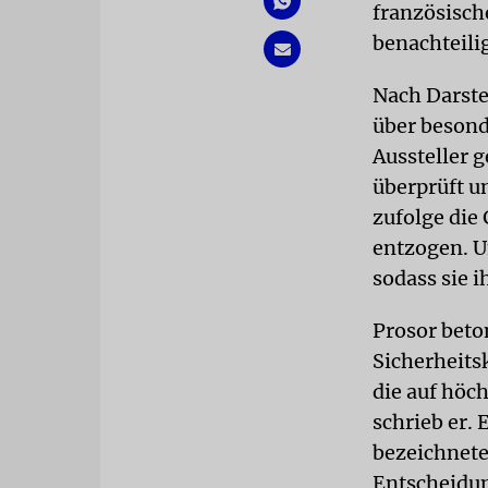
französisch
benachteili
Nach Darste
über besond
Aussteller g
überprüft u
zufolge die
entzogen. U
sodass sie 
Prosor beto
Sicherheits
die auf höc
schrieb er.
bezeichnete
Entscheidun