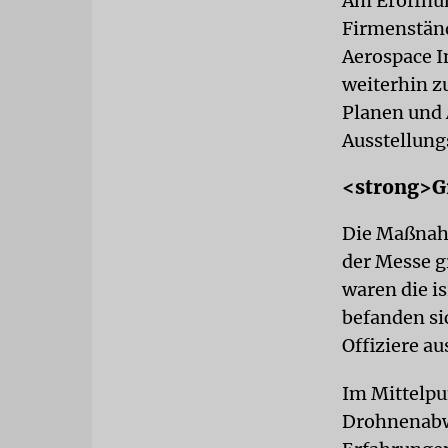
Am Eröffnun
Firmenstän
Aerospace I
weiterhin z
Planen und 
Ausstellung
<strong>G
Die Maßnahm
der Messe g
waren die i
befanden si
Offiziere a
Im Mittelpu
Drohnenabw