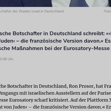
chafter des Staates Israel in Deutschland
Foto:
ische Botschafter in Deutschland schreibt: »
Juden‹ – die französische Version davon.« E
lische Maßnahmen bei der Eurosatory-Messe
0:48 Uhr
sche Botschafter in Deutschland, Ron Prosor, hat Fr
mgangs mit israelischen Ausstellern auf der Parise
e Eurosatory scharf kritisiert. Auf der Plattform X
ht von Juden‹ – die französische Version davon.« Er