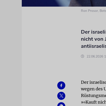
Ron Prosor, Bots
Der israel
nicht von 
antiisrae
22.06.2026 1
Der israeli
wegen des U
Rüstungsmess
»›Kauft nic