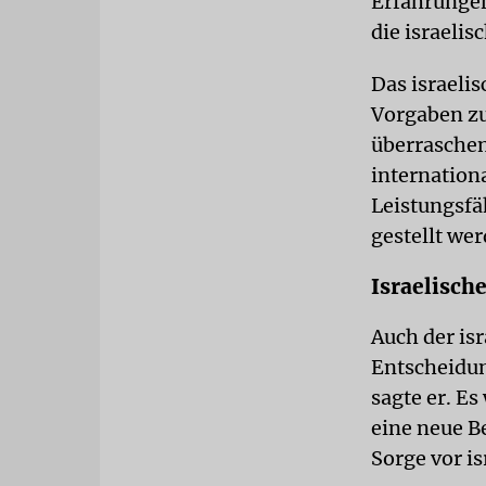
Erfahrungen
die israeli
Das israeli
Vorgaben zu
überraschend
internation
Leistungsfä
gestellt wer
Israelisch
Auch der isr
Entscheidung
sagte er. E
eine neue B
Sorge vor i