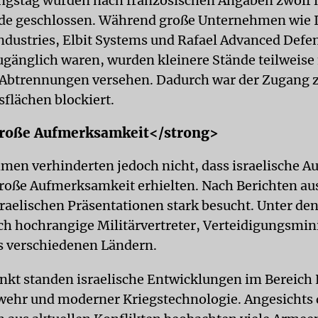
gstag wurden nach französischen Angaben zwölf i
de geschlossen. Während große Unternehmen wie I
ndustries, Elbit Systems und Rafael Advanced Defe
ugänglich waren, wurden kleinere Stände teilweise
Abtrennungen versehen. Dadurch war der Zugang 
sflächen blockiert.
roße Aufmerksamkeit</strong>
en verhinderten jedoch nicht, dass israelische Aus
roße Aufmerksamkeit erhielten. Nach Berichten aus
sraelischen Präsentationen stark besucht. Unter de
ch hochrangige Militärvertreter, Verteidigungsmin
us verschiedenen Ländern.
nkt standen israelische Entwicklungen im Bereich
ehr und moderner Kriegstechnologie. Angesichts 