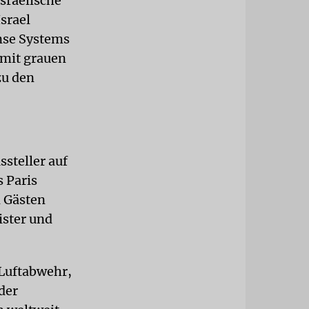
sraelische
srael
nse Systems
 mit grauen
zu den
steller auf
 Paris
n Gästen
ister und
 Luftabwehr,
der