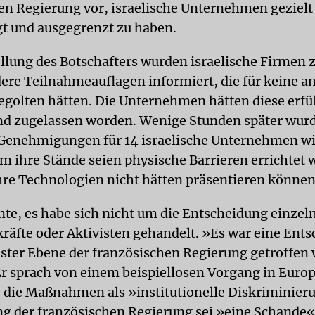
en Regierung vor, israelische Unternehmen gezielt
gt und ausgegrenzt zu haben.
llung des Botschafters wurden israelische Firmen 
ere Teilnahmeauflagen informiert, die für keine a
egolten hätten. Die Unternehmen hätten diese erfül
nd zugelassen worden. Wenige Stunden später wur
 Genehmigungen für 14 israelische Unternehmen w
m ihre Stände seien physische Barrieren errichtet 
ihre Technologien nicht hätten präsentieren können
nte, es habe sich nicht um die Entscheidung einzel
kräfte oder Aktivisten gehandelt. »Es war eine Ent
hster Ebene der französischen Regierung getroffen
 Er sprach von einem beispiellosen Vorgang in Euro
 die Maßnahmen als »institutionelle Diskriminier
g der französischen Regierung sei »eine Schande