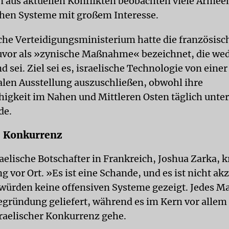
 aus aktuellen Konflikten beobachten viele Armee
schen Systeme mit großem Interesse.
sche Verteidigungsministerium hatte die französisc
vor als »zynische Maßnahme« bezeichnet, die wed
 sei. Ziel sei es, israelische Technologie von einer
alen Ausstellung auszuschließen, obwohl ihre
higkeit im Nahen und Mittleren Osten täglich unte
de.
e Konkurrenz
aelische Botschafter in Frankreich, Joshua Zarka, kr
 vor Ort. »Es ist eine Schande, und es ist nicht ak
s würden keine offensiven Systeme gezeigt. Jedes M
egründung geliefert, während es im Kern vor allem
sraelischer Konkurrenz gehe.