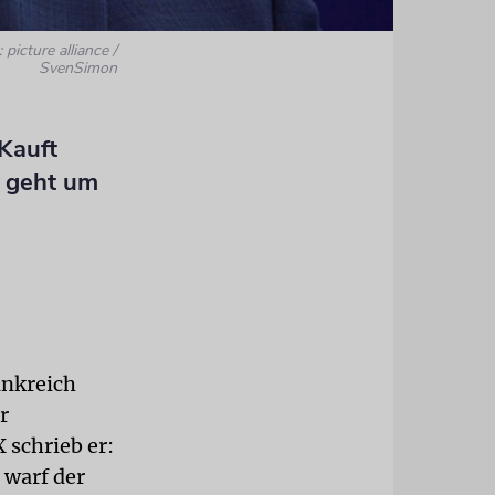
 picture alliance /
SvenSimon
›Kauft
s geht um
ankreich
r
 schrieb er:
 warf der