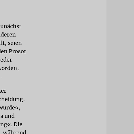
zunächst
nderen
lt, seien
den Prosor
ieder
worden,
.
ner
scheidung,
 wurde«,
pa und
ung«. Die
«, während