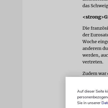
das Schweig
<strong>G
Die französ
der Eurosat
Woche einge
anderem durf
werden, auc
vertreten.
Zudem war d
stattfand, 
ausschließl
Auf dieser Seite 
Waffensyste
personenbezogene 
Coges Event
Sie in unserer
Dat
von Frankre