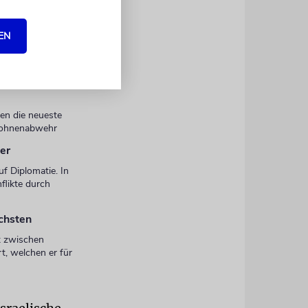
EN
en die neueste
Drohnenabwehr
er
uf Diplomatie. In
nflikte durch
ichsten
rt zwischen
t, welchen er für