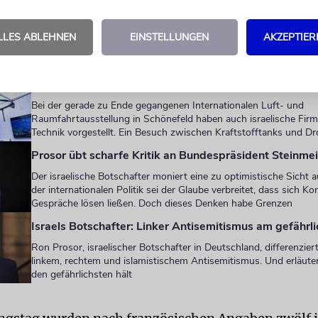
LLES ABLEHNEN
EINSTELLUNGEN
AKZEPTIER
 AUCH
Kampflibellen am BER
Bei der gerade zu Ende gegangenen Internationalen Luft- und
Raumfahrtausstellung in Schönefeld haben auch israelische Firm
Technik vorgestellt. Ein Besuch zwischen Kraftstofftanks und 
Prosor übt scharfe Kritik an Bundespräsident Steinmei
Der israelische Botschafter moniert eine zu optimistische Sicht a
der internationalen Politik sei der Glaube verbreitet, dass sich Ko
Gespräche lösen ließen. Doch dieses Denken habe Grenzen
Israels Botschafter: Linker Antisemitismus am gefährl
Ron Prosor, israelischer Botschafter in Deutschland, differenzie
linkem, rechtem und islamistischem Antisemitismus. Und erläuter
den gefährlichsten hält