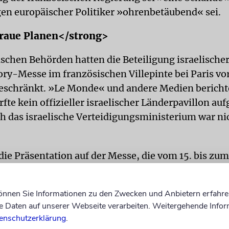
en europäischer Politiker »ohrenbetäubend« sei.
raue Planen</strong>
ischen Behörden hatten die Beteiligung israelische
ory-Messe im französischen Villepinte bei Paris vor
schränkt. »Le Monde« und andere Medien bericht
te kein offizieller israelischer Länderpavillon au
h das israelische Verteidigungsministerium war nich
ie Präsentation auf der Messe, die vom 15. bis zum 
auf defensive Technologien begrenzt. Vorgesehen w
ich Systeme zur Luft- und Raketenabwehr. Offensiv
können Sie Informationen zu den Zwecken und Anbietern erfahre
me durften nicht gezeigt werden. Die Messeorgani
Daten auf unserer Webseite verarbeiten. Weitergehende Infor
s erklärte, mehrere Stände seien wegen Verstößen
enschutzerklärung
.
ich festgelegten Teilnahmebedingungen geschlos