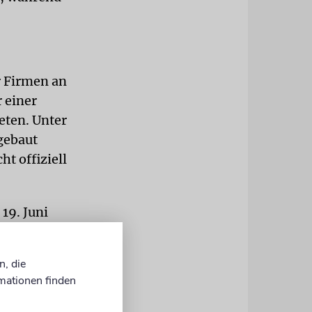
r Firmen an
 einer
eten. Unter
fgebaut
t offiziell
19. Juni
aren
e
n, die
sation
mationen finden
 gegen die
sen worden.