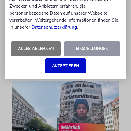
sein?
Zwecken und Anbietern erfahren, die
Beim FC St. Pauli ist der langjährige Kapitän
personenbezogene Daten auf unserer Webseite
Jackson Irvine weg, doch bei der politisch
verarbeiten. Weitergehende Informationen finden Sie
korrekten Brausefirma »LemonAid« sitzt der
in unserer
Datenschutzerklärung
.
anti-israelische Australier weiter im
Aufsichtsrat
ALLES ABLEHNEN
EINSTELLUNGEN
von Daniel Killy
06.08.2026
AKZEPTIEREN