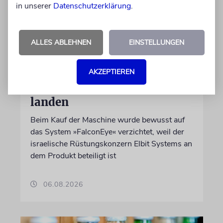
in unserer
Datenschutzerklärung
.
ALLES ABLEHNEN
EINSTELLUNGEN
DUBLIN
Wegen Israel-Boykott:
AKZEPTIEREN
Irisches Regierungsflugzeug
kann nicht mehr im Nebel
landen
Beim Kauf der Maschine wurde bewusst auf
das System »FalconEye« verzichtet, weil der
israelische Rüstungskonzern Elbit Systems an
dem Produkt beteiligt ist
06.08.2026