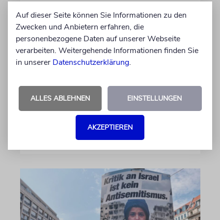
Kann politisch korrekte
Auf dieser Seite können Sie Informationen zu den
Limonade antisemitisch
Zwecken und Anbietern erfahren, die
sein?
personenbezogene Daten auf unserer Webseite
verarbeiten. Weitergehende Informationen finden Sie
Beim FC St. Pauli ist der langjährige Kapitän
in unserer
Datenschutzerklärung
.
Jackson Irvine weg, doch bei der politisch
korrekten Brausefirma »LemonAid« sitzt der
anti-israelische Australier weiter im
ALLES ABLEHNEN
EINSTELLUNGEN
Aufsichtsrat
AKZEPTIEREN
von Daniel Killy
06.08.2026