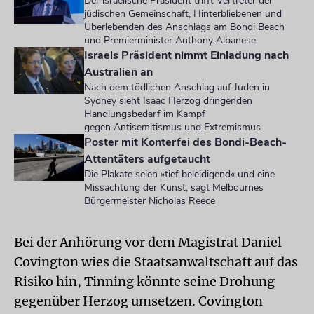
Der israelische Präsident trifft Vertreter der
jüdischen Gemeinschaft, Hinterbliebenen und
Überlebenden des Anschlags am Bondi Beach
und Premierminister Anthony Albanese
Israels Präsident nimmt Einladung nach
Australien an
Nach dem tödlichen Anschlag auf Juden in
Sydney sieht Isaac Herzog dringenden
Handlungsbedarf im Kampf
gegen Antisemitismus und Extremismus
Poster mit Konterfei des Bondi-Beach-
Attentäters aufgetaucht
Die Plakate seien »tief beleidigend« und eine
Missachtung der Kunst, sagt Melbournes
Bürgermeister Nicholas Reece
Bei der Anhörung vor dem Magistrat Daniel
Covington wies die Staatsanwaltschaft auf das
Risiko hin, Tinning könnte seine Drohung
gegenüber Herzog umsetzen. Covington