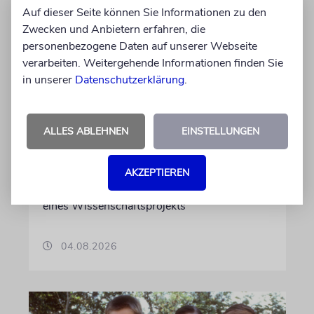
Auf dieser Seite können Sie Informationen zu den
Zwecken und Anbietern erfahren, die
personenbezogene Daten auf unserer Webseite
verarbeiten. Weitergehende Informationen finden Sie
POTSDAM
in unserer
Datenschutzerklärung
.
Forschung zu NS-Geschichte
von Naturwissenschaften
ALLES ABLEHNEN
EINSTELLUNGEN
International bekannte Forschungsinstitute
haben ihren Sitz auf dem Potsdamer
Telegrafenberg. Ihre Vorgeschichte
AKZEPTIEREN
insbesondere in der NS-Zeit wird nun Thema
eines Wissenschaftsprojekts
04.08.2026