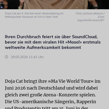
Doja Cat am 4. Mai bei einer Veranstaltung im
Foto: picture alliance /
Metropolitan Museum of Art in New York
Evan
Agostini/Invision/AP
Ihren Durchbruch feiert sie über SoundCloud,
bevor sie mit dem viralen Hit »Mooo!« erstmals
weltweite Aufmerksamkeit bekommt
29.05.2026 11:41 Uhr
Doja Cat bringt ihre »Ma Vie World Tour« im
Juni 2026 nach Deutschland und wird dabei
gleich zwei große Arena-Konzerte spielen.
Die US-amerikanische Sängerin, Rapperin
und Produzentin tritt am 15. Juni in der