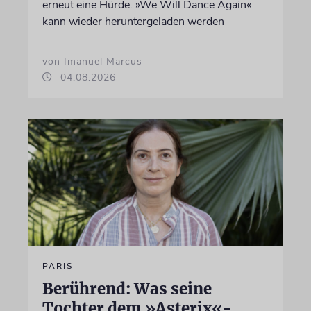
erneut eine Hürde. »We Will Dance Again«
kann wieder heruntergeladen werden
von Imanuel Marcus
04.08.2026
PARIS
Berührend: Was seine
Tochter dem »Asterix«-