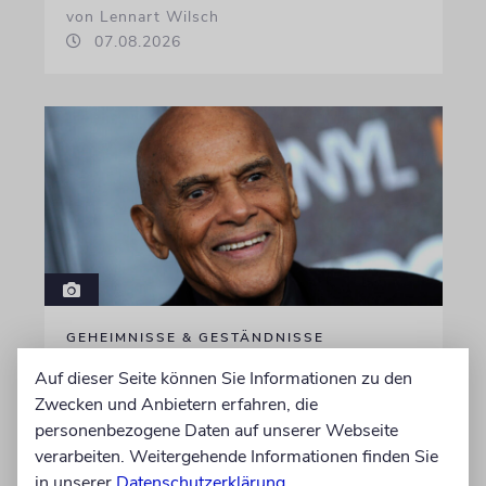
von Lennart Wilsch
07.08.2026
GEHEIMNISSE & GESTÄNDNISSE
Plotkes
Auf dieser Seite können Sie Informationen zu den
Zwecken und Anbietern erfahren, die
Klatsch und Tratsch aus der jüdischen Welt
personenbezogene Daten auf unserer Webseite
verarbeiten. Weitergehende Informationen finden Sie
von Katrin Richter, Imanuel Marcus
in unserer
Datenschutzerklärung
.