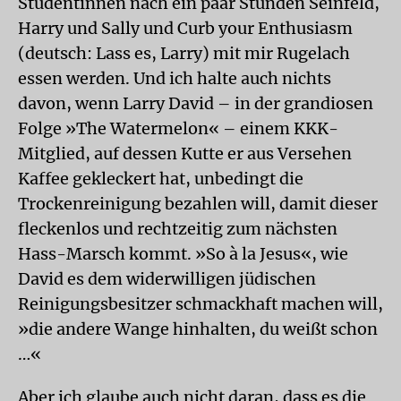
Studentinnen nach ein paar Stunden Seinfeld,
Harry und Sally und Curb your Enthusiasm
(deutsch: Lass es, Larry) mit mir Rugelach
essen werden. Und ich halte auch nichts
davon, wenn Larry David – in der grandiosen
Folge »The Watermelon« – einem KKK-
Mitglied, auf dessen Kutte er aus Versehen
Kaffee gekleckert hat, unbedingt die
Trockenreinigung bezahlen will, damit dieser
fleckenlos und rechtzeitig zum nächsten
Hass-Marsch kommt. »So à la Jesus«, wie
David es dem widerwilligen jüdischen
Reinigungsbesitzer schmackhaft machen will,
»die andere Wange hinhalten, du weißt schon
…«
Aber ich glaube auch nicht daran, dass es die