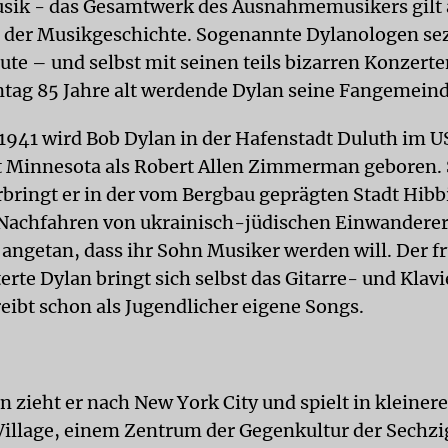
usik - das Gesamtwerk des Ausnahmemusikers gilt 
 der Musikgeschichte. Sogenannte Dylanologen sez
ute – und selbst mit seinen teils bizarren Konzerte
tag 85 Jahre alt werdende Dylan seine Fangemeind
1941 wird Bob Dylan in der Hafenstadt Duluth im U
 Minnesota als Robert Allen Zimmerman geboren. 
rbringt er in der vom Bergbau geprägten Stadt Hibb
 Nachfahren von ukrainisch-jüdischen Einwanderer
 angetan, dass ihr Sohn Musiker werden will. Der 
erte Dylan bringt sich selbst das Gitarre- und Klav
reibt schon als Jugendlicher eigene Songs.
n zieht er nach New York City und spielt in kleiner
illage, einem Zentrum der Gegenkultur der Sechzi