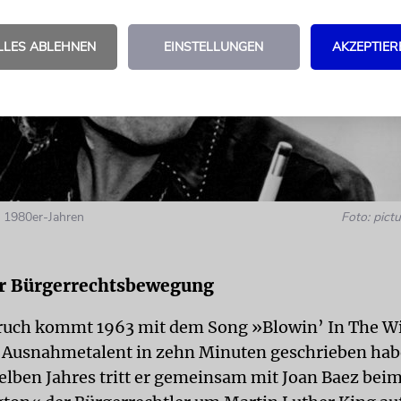
LLES ABLEHNEN
EINSTELLUNGEN
AKZEPTIER
n 1980er-Jahren
Foto: pictu
r Bürgerrechtsbewegung
ruch kommt 1963 mit dem Song »Blowin’ In The W
e Ausnahmetalent in zehn Minuten geschrieben habe
elben Jahres tritt er gemeinsam mit Joan Baez be