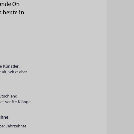
londe On
 heute in
e Künstler,
alt, wirkt aber
eutschland
et sanfte Klänge
ühne
ber Jahrzehnte