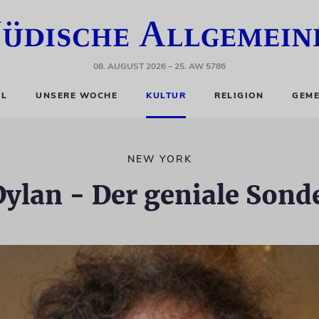
08. AUGUST 2026
– 25. AW 5786
EL
UNSERE WOCHE
KULTUR
RELIGION
GEME
NEW YORK
ylan - Der geniale Sond