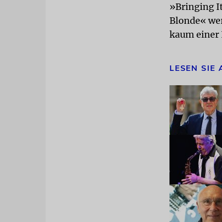
»Bringing I
Blonde« wer
kaum einer L
LESEN SIE