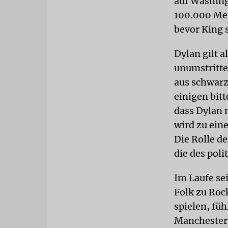
auf Washing
100.000 Men
bevor King 
Dylan gilt 
unumstritte
aus schwarz
einigen bitt
dass Dylan n
wird zu ein
Die Rolle d
die des pol
Im Laufe se
Folk zu Rock
spielen, füh
Manchester 