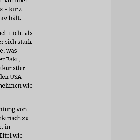
. Vor über
« - kurz
m« hält.
ch nicht als
r sich stark
e, was
er Fakt,
rtkünstler
 den USA.
annehmen wie
chtung von
ektrisch zu
t in
itel wie