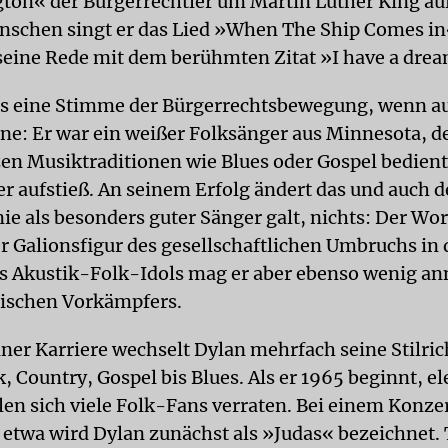
ton« der Bürgerrechtler um Martin Luther King auf
schen singt er das Lied »When The Ship Comes in
seine Rede mit dem berühmten Zitat »I have a drea
als eine Stimme der Bürgerrechtsbewegung, wenn au
ne: Er war ein weißer Folksänger aus Minnesota, de
en Musiktraditionen wie Blues oder Gospel bedient
er aufstieß. An seinem Erfolg ändert das und auch d
ie als besonders guter Sänger galt, nichts: Der Wo
er Galionsfigur des gesellschaftlichen Umbruchs in
es Akustik-Folk-Idols mag er aber ebenso wenig 
itischen Vorkämpfers.
iner Karriere wechselt Dylan mehrfach seine Stilri
, Country, Gospel bis Blues. Als er 1965 beginnt, el
len sich viele Folk-Fans verraten. Bei einem Konzer
etwa wird Dylan zunächst als »Judas« bezeichnet. T