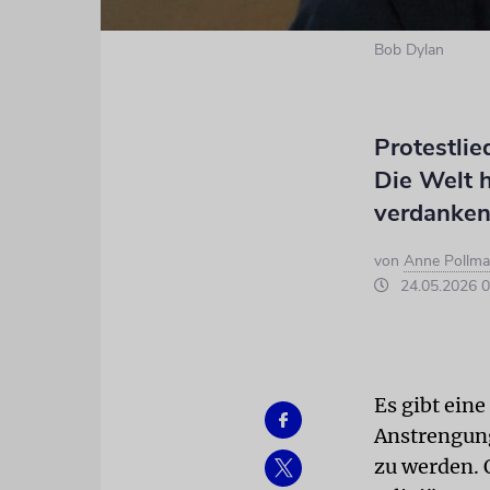
Bob Dylan
Protestlie
Die Welt h
verdanken.
von
Anne Pollm
24.05.2026 0
Es gibt eine
Anstrengung
zu werden. 