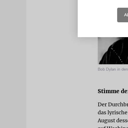
A
Bob Dylan in de
Stimme de
Der Durchb
das lyrisch
August dess