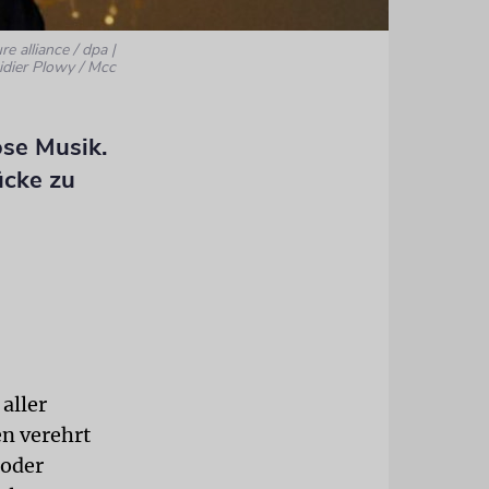
re alliance / dpa |
idier Plowy / Mcc
öse Musik.
ücke zu
 aller
en verehrt
 oder