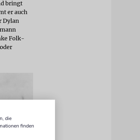
d bringt
mt er auch
r Dylan
ermann
inke Folk-
 oder
n, die
mationen finden