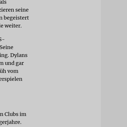
als
ieren seine
n begeistert
e weiter.
S-
Seine
ing. Dylans
n und gar
früh vom
ierspielen
en Clubs im
gerjahre.