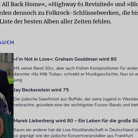
t All Back Home«, »Highway 61 Revisited« und »B
den dennoch zu Folkrock-Schlüsselwerken, die bis
iste der besten Alben aller Zeiten fehlen.
 AUCH
»I’m Not in Love«: Graham Gouldman wird 80
Mit seiner Band 10cc, aber auch frühen Kompositionen für ander
darunter »No Milk Today«, schreibt er Musikgeschichte. Nun ist er 
jung
Jay Beckenstein wird 75
Der jüdische Saxofonist aus Buffalo, der seine Jugend in Westd
verbrachte, gründete eine der wichtigsten Fusion-Bands und biet
Marek Lieberberg wird 80 – Ein Leben für die große B
Kaum ein anderer hat die Live-Musiklandschaft in Deutschland ü
so geprägt wie der jüdische Konzertveranstalter aus Frankfurt