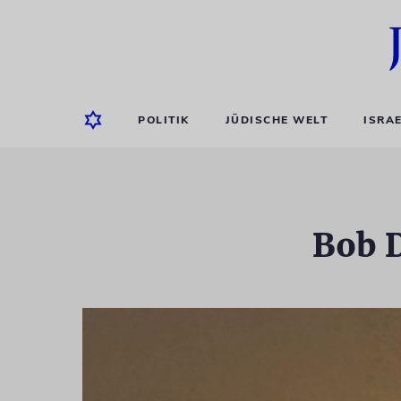
POLITIK
JÜDISCHE WELT
ISRA
Bob D