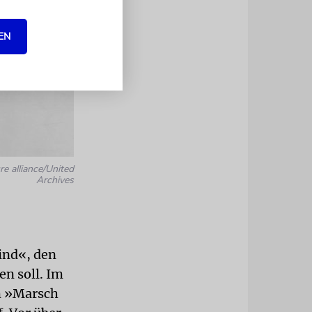
EN
re alliance/United
Archives
ind«, den
n soll. Im
im »Marsch