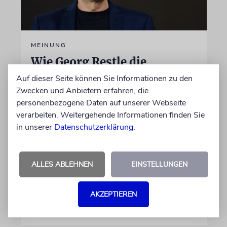
MEINUNG
Wie Georg Restle die
Glaubwürdigkeit des ÖRR
Auf dieser Seite können Sie Informationen zu den
untergräbt
Zwecken und Anbietern erfahren, die
personenbezogene Daten auf unserer Webseite
Nach dem X-Post des Journalisten hat sich
verarbeiten. Weitergehende Informationen finden Sie
Felix Schotland, Vorstand der Synagogen-
in unserer
Datenschutzerklärung
.
Gemeinde Köln, an WDR-
Programmdirektorin Andrea Schafarczyk
gewandt. Wir dokumentieren das Schreiben
ALLES ABLEHNEN
EINSTELLUNGEN
im Wortlaut
AKZEPTIEREN
von Felix Schotland
07.08.2026