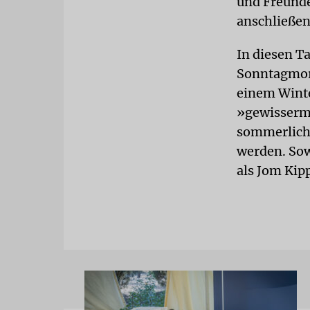
und Freunde
anschließen
In diesen T
Sonntagmorg
einem Winte
»gewisserm
sommerlich
werden. Sow
als Jom Kip