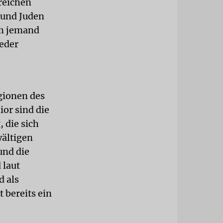
reichen
 und Juden
um jemand
weder
igionen des
or sind die
 die sich
wältigen
und die
 laut
d als
 bereits ein