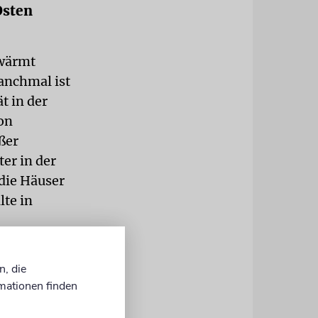
Osten
hwärmt
anchmal ist
t in der
on
ßer
er in der
die Häuser
lte in
n, die
ch wenn
mationen finden