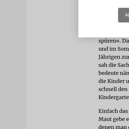
A
Nach einige
stehende So
spüren«. Da
und im Somm
Jährigen zu
sah die Sac
bedeute näm
die Kinder 
schnell den
Kindergarte
Einfach das
Maut gebe e
denen man d