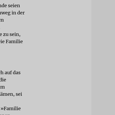
nde seien
mweg in der
hm
n
 zu sein,
ie Familie
h auf das
die
 am
kämen, sei
 »Familie