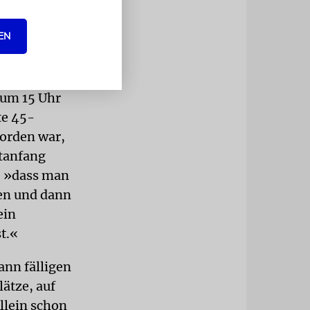
EN
ehr tief
cht zu
 um 15 Uhr
te 45-
worden war,
atanfang
, »dass man
hen und dann
ein
t.«
ann fälligen
ätze, auf
llein schon