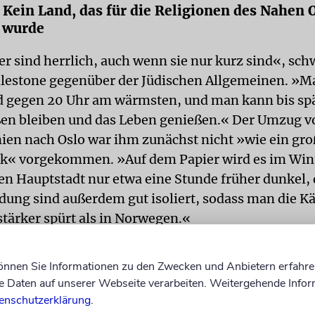
Kein Land, das für die Religionen des Nahen 
 wurde
 sind herrlich, auch wenn sie nur kurz sind«, sc
lestone gegenüber der Jüdischen Allgemeinen. »M
 gegen 20 Uhr am wärmsten, und man kann bis spä
en bleiben und das Leben genießen.« Der Umzug v
ien nach Oslo war ihm zunächst nicht »wie ein gro
k« vorgekommen. »Auf dem Papier wird es im Wint
n Hauptstadt nur etwa eine Stunde früher dunkel, 
dung sind außerdem gut isoliert, sodass man die Kä
stärker spürt als in Norwegen.«
können Sie Informationen zu den Zwecken und Anbietern erfahre
»Die Sommer sind herrlich, au
Daten auf unserer Webseite verarbeiten. Weitergehende Infor
sie nur kurz sind.«
enschutzerklärung
.