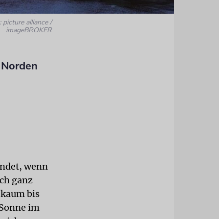
 picture alliance /
imageBROKER
 Norden
endet, wenn
ich ganz
 kaum bis
 Sonne im