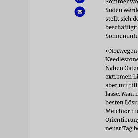
Sommer woc
Süden werde
stellt sich 
beschäftigt
Sonnenunte
»Norwegen i
Needlestone.
Nahen Osten
extremen Li
aber mithil
lasse. Man 
besten Lösu
Melchior ni
Orientierun
neuer Tag 