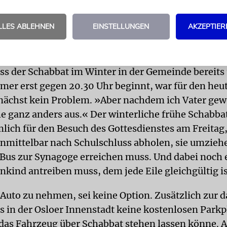
LLES ABLEHNEN
EINSTELLUNGEN
AKZEPTIER
r Zeit vermisse man dann aber doch die im Norden s
nne, »und man nutzt jede Gelegenheit, sie im Gesi
ss der Schabbat im Winter in der Gemeinde bereits
er erst gegen 20.30 Uhr beginnt, war für den heu
nächst kein Problem. »Aber nachdem ich Vater ge
he ganz anders aus.« Der winterliche frühe Schabb
lich für den Besuch des Gottesdienstes am Freitag
unmittelbar nach Schulschluss abholen, sie umzie
 Bus zur Synagoge erreichen muss. Und dabei noch 
nkind antreiben muss, dem jede Eile gleichgültig is
 Auto zu nehmen, sei keine Option. Zusätzlich zur d
s in der Osloer Innenstadt keine kostenlosen Parkpl
as Fahrzeug über Schabbat stehen lassen könne. A