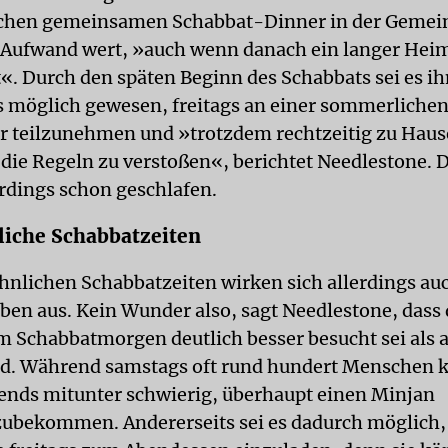
ichen gemeinsamen Schabbat-Dinner in der Gemei
Aufwand wert, »auch wenn danach ein langer Hei
t«. Durch den späten Beginn des Schabbats sei es i
s möglich gewesen, freitags an einer sommerliche
er teilzunehmen und »trotzdem rechtzeitig zu Hause
die Regeln zu verstoßen«, berichtet Needlestone. D
erdings schon geschlafen.
iche Schabbatzeiten
nlichen Schabbatzeiten wirken sich allerdings auc
en aus. Kein Wunder also, sagt Needlestone, dass 
 Schabbatmorgen deutlich besser besucht sei als
d. Während samstags oft rund hundert Menschen 
bends mitunter schwierig, überhaupt einen Minjan
bekommen. Andererseits sei es dadurch möglich,