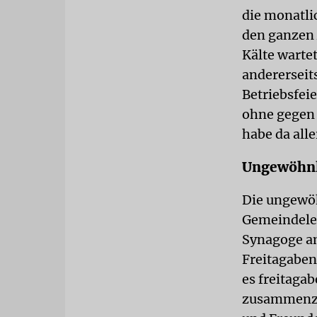
die monatl
den ganzen 
Kälte warte
andererseit
Betriebsfei
ohne gegen 
habe da all
Ungewöhnl
Die ungewöh
Gemeindeleb
Synagoge am
Freitagaben
es freitaga
zusammenzu