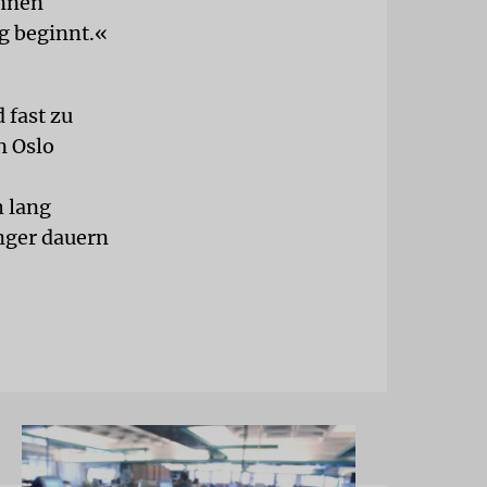
önnen
g beginnt.«
 fast zu
n Oslo
 lang
nger dauern