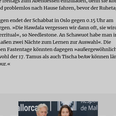
 freitags zum Abendessen einzuladen, denn sie k
d problemlos nach Hause fahren, bevor der Ruheta
agen endet der Schabbat in Oslo gegen 0.15 Uhr am
en. »Die Hawdala vergessen wir dann oft, sie wird
rritual«, so Needlestone. An Schawuot habe man i
aßen zwei Nächte zum Lernen zur Auswahl«. Die
en Fastentage könnten dagegen »außergewöhnlich
ohl der 17. Tamus als auch Tischa beAw können lä
pur.«