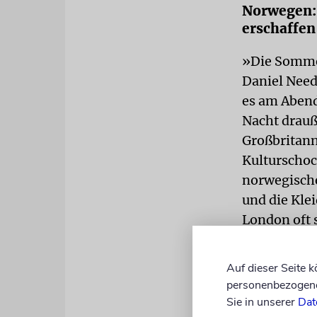
Norwegen: 
erschaffen
»Die Sommer
Daniel Need
es am Abend
Nacht drauß
Großbritann
Kulturschoc
norwegische
und die Klei
London oft 
Auf dieser Seite 
personenbezogene 
Sie in unserer
Dat