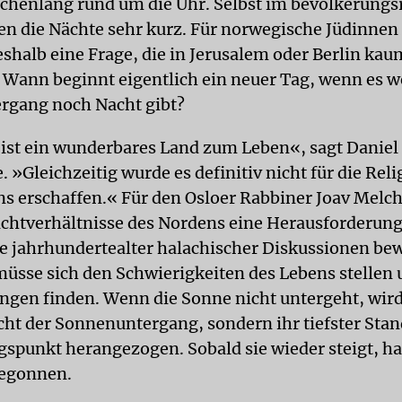
henlang rund um die Uhr. Selbst im bevölkerungs
n die Nächte sehr kurz. Für norwegische Jüdinnen
deshalb eine Frage, die in Jerusalem oder Berlin ka
: Wann beginnt eigentlich ein neuer Tag, wenn es 
rgang noch Nacht gibt?
st ein wunderbares Land zum Leben«, sagt Daniel
 »Gleichzeitig wurde es definitiv nicht für die Rel
s erschaffen.« Für den Osloer Rabbiner Joav Melchi
chtverhältnisse des Nordens eine Herausforderung,
fe jahrhundertealter halachischer Diskussionen be
müsse sich den Schwierigkeiten des Lebens stellen 
ngen finden. Wenn die Sonne nicht untergeht, wird
cht der Sonnenuntergang, sondern ihr tiefster Stan
gspunkt herangezogen. Sobald sie wieder steigt, hat
begonnen.