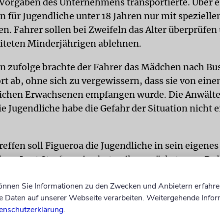
r Vorgaben des Unternehmens transportierte. Uber e
n für Jugendliche unter 18 Jahren nur mit spezielle
n. Fahrer sollen bei Zweifeln das Alter überprüfen
iteten Minderjährigen ablehnen.
 zufolge brachte der Fahrer das Mädchen nach Bu
ort ab, ohne sich zu vergewissern, dass sie von ein
ichen Erwachsenen empfangen wurde. Die Anwälte 
ie Jugendliche habe die Gefahr der Situation nicht 
effen soll Figueroa die Jugendliche in sein eigenes
en. Laut Strafanzeige bot er ihr zunächst 1000 Dol
Als sie ablehnte, habe er sie mit Gewalt angegriffe
können Sie Informationen zu den Zwecken und Anbietern erfahre
m werden unter anderem die Aussagen zugeschrieb
Daten auf unserer Webseite verarbeiten. Weitergehende Infor
 zu deinem Haus schicken« sowie: »Ich habe Waff
enschutzerklärung
.