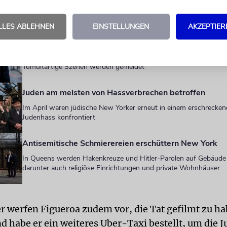
 AUCH
LLES ABLEHNEN
EINSTELLUNGEN
AKZEPTIER
Ausschreitungen vor Park East Synagogue
Israefeindliche Demonstranten versammeln sich vor dem Gottes
Tumultartige Szenen werden gemeldet
Juden am meisten von Hassverbrechen betroffen
Im April waren jüdische New Yorker erneut in einem erschreck
Judenhass konfrontiert
Antisemitische Schmierereien erschüttern New York
In Queens werden Hakenkreuze und Hitler-Parolen auf Gebäude
darunter auch religiöse Einrichtungen und private Wohnhäuser
er werfen Figueroa zudem vor, die Tat gefilmt zu ha
d habe er ein weiteres Uber-Taxi bestellt, um die 