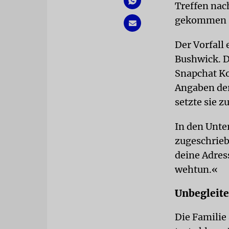
Treffen nac
gekommen s
Der Vorfall 
Bushwick. D
Snapchat Ko
Angaben der
setzte sie z
In den Unte
zugeschrieb
deine Adress
wehtun.«
Unbegleite
Die Familie