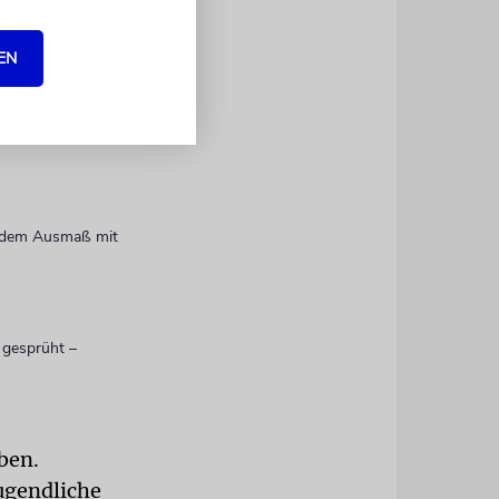
EN
haus.
endem Ausmaß mit
 gesprüht –
ben.
Jugendliche