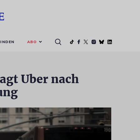
ABO
INDEN
lagt Uber nach
ung