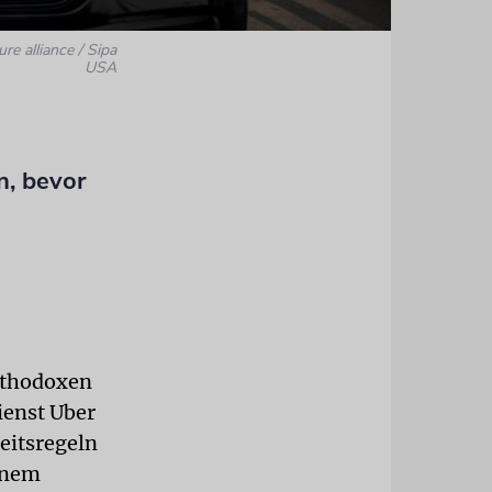
ure alliance / Sipa
USA
n, bevor
rthodoxen
ienst Uber
eitsregeln
einem