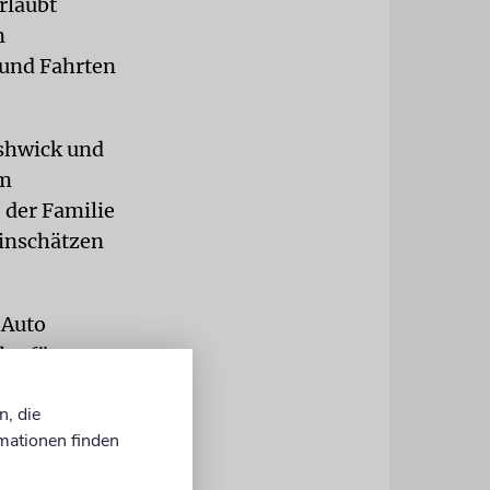
rlaubt
n
 und Fahrten
shwick und
em
der Familie
einschätzen
 Auto
lar für
n und weiter
n, die
en: »Ich
mationen finden
en.«