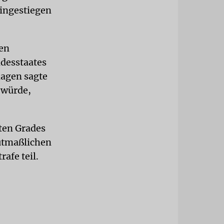
eingestiegen
ren
ndesstaates
lagen sagte
 würde,
ten Grades
mutmaßlichen
afe teil.