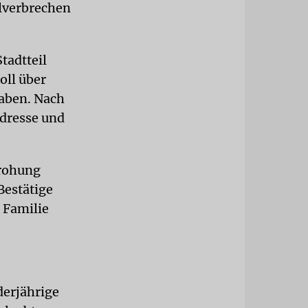
alverbrechen
tadtteil
oll über
haben. Nach
adresse und
Drohung
Bestätige
r Familie
derjährige