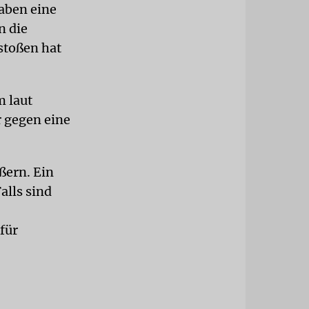
haben eine
n die
stoßen hat
m laut
r gegen eine
ßern. Ein
alls sind
für