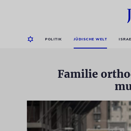
POLITIK
JÜDISCHE WELT
ISRA
Familie ortho
mu