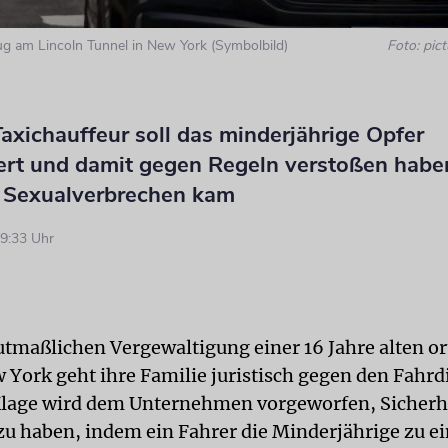
g am Lincoln Tunnel in New York (Symbolbild)
Foto: pict
axichauffeur soll das minderjährige Opfer
iert und damit gegen Regeln verstoßen habe
 Sexualverbrechen kam
9:33 Uhr
tmaßlichen Vergewaltigung einer 16 Jahre alten o
w York geht ihre Familie juristisch gegen den Fahrd
 Klage wird dem Unternehmen vorgeworfen, Sicherh
zu haben, indem ein Fahrer die Minderjährige zu 