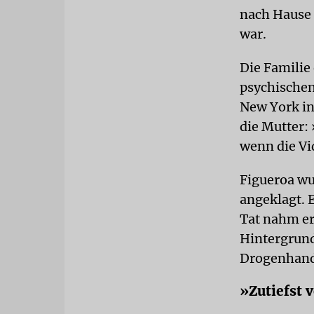
nach Hause 
war.
Die Familie
psychischen
New York in
die Mutter:
wenn die Vi
Figueroa w
angeklagt. 
Tat nahm er
Hintergrund
Drogenhand
»Zutiefst 