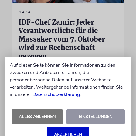
GAZA
IDF-Chef Zamir: Jeder
Verantwortliche für die
Massaker vom 7. Oktober
wird zur Rechenschaft
gezogen
Auf dieser Seite können Sie Informationen zu den
Die Jagd auf die beteiligten Terroristen sei
Zwecken und Anbietern erfahren, die
»eine dauerhafte und fortlaufende Aufgabe,
personenbezogene Daten auf unserer Webseite
die das Kommando mit großem Erfolg erfüllt«,
verarbeiten. Weitergehende Informationen finden Sie
sagt der Generalstabschef
in unserer
Datenschutzerklärung
.
06.08.2026
ALLES ABLEHNEN
EINSTELLUNGEN
AKZEPTIEREN