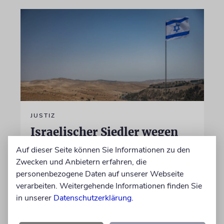
JUSTIZ
Israelischer Siedler wegen
Tötung eines Palästinensers
Auf dieser Seite können Sie Informationen zu den
angeklagt
Zwecken und Anbietern erfahren, die
personenbezogene Daten auf unserer Webseite
Der getötete Aktivist setzte sich gegen
verarbeiten. Weitergehende Informationen finden Sie
Siedlergewalt ein und war an dem Oscar-
in unserer
Datenschutzerklärung
.
prämierten Film »No Other Land« beteiligt.
Jetzt steht der mutmaßliche Täter vor Gericht