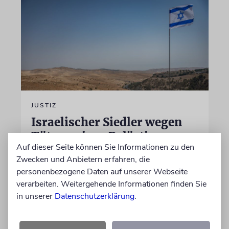
JUSTIZ
Israelischer Siedler wegen
Tötung eines Palästinensers
Auf dieser Seite können Sie Informationen zu den
angeklagt
Zwecken und Anbietern erfahren, die
Der getötete Aktivist setzte sich gegen
personenbezogene Daten auf unserer Webseite
Siedlergewalt ein und war an dem Oscar-
verarbeiten. Weitergehende Informationen finden Sie
prämierten Film »No Other Land« beteiligt.
in unserer
Datenschutzerklärung
.
Jetzt steht der mutmaßliche Täter vor Gericht