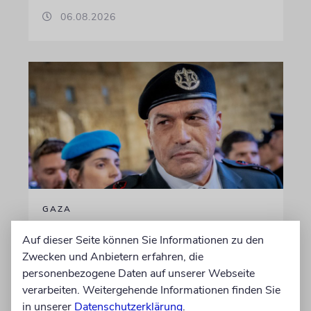
06.08.2026
GAZA
IDF-Chef Zamir: Jeder
Auf dieser Seite können Sie Informationen zu den
Verantwortliche für die
Zwecken und Anbietern erfahren, die
Massaker vom 7. Oktober
personenbezogene Daten auf unserer Webseite
wird zur Rechenschaft
verarbeiten. Weitergehende Informationen finden Sie
in unserer
Datenschutzerklärung
.
gezogen