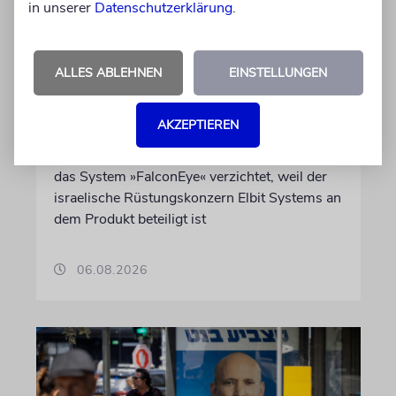
in unserer
Datenschutzerklärung
.
DUBLIN
Wegen Israel-Boykott:
Irisches Regierungsflugzeug
ALLES ABLEHNEN
EINSTELLUNGEN
kann nicht mehr im Nebel
landen
AKZEPTIEREN
Beim Kauf der Maschine wurde bewusst auf
das System »FalconEye« verzichtet, weil der
israelische Rüstungskonzern Elbit Systems an
dem Produkt beteiligt ist
06.08.2026