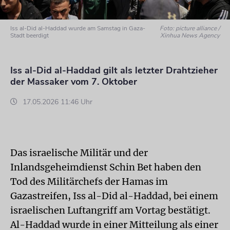
Iss al-Did al-Haddad wurde am Samstag in Gaza-
Foto: picture alliance /
Stadt beerdigt
Xinhua News Agency
Iss al-Did al-Haddad gilt als letzter Drahtzieher
der Massaker vom 7. Oktober
17.05.2026 11:46 Uhr
Das israelische Militär und der
Inlandsgeheimdienst Schin Bet haben den
Tod des Militärchefs der Hamas im
Gazastreifen, Iss al-Did al-Haddad, bei einem
israelischen Luftangriff am Vortag bestätigt.
Al-Haddad wurde in einer Mitteilung als einer