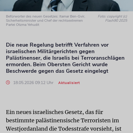
Befürworter des neuen Gesetzes: Itamar Ben-Gvir,
Foto: copyright (c)
Sicherheitsminister und Chef der rechtsextremen
Flash90 2025
Partei Otzma Yehudit
Die neue Regelung betrifft Verfahren vor
israelischen Militärgerichten gegen
Palästinenser, die Israelis bei Terroranschlägen
ermorden. Beim Obersten Gericht wurde
Beschwerde gegen das Gesetz eingelegt
18.05.2026 09:12 Uhr
Aktualisiert
Ein neues israelisches Gesetz, das für
bestimmte palästinensische Terroristen im
Westjordanland die Todesstrafe vorsieht, ist