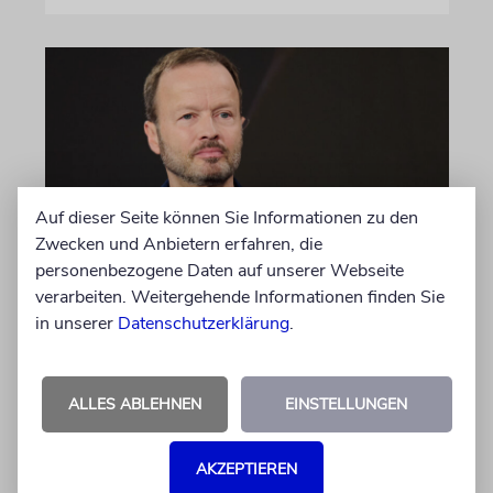
Auf dieser Seite können Sie Informationen zu den
Zwecken und Anbietern erfahren, die
personenbezogene Daten auf unserer Webseite
MEINUNG
verarbeiten. Weitergehende Informationen finden Sie
Wie Georg Restle die
in unserer
Datenschutzerklärung
.
Glaubwürdigkeit des ÖRR
untergräbt
ALLES ABLEHNEN
EINSTELLUNGEN
Nach dem X-Post des Journalisten hat sich
Felix Schotland, Vorstand der Synagogen-
Gemeinde Köln, an WDR-
AKZEPTIEREN