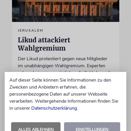
JERUSALEM
Likud attackiert
Wahlgremium
Der Likud protestiert gegen neue Mitglieder
im unabhängigen Wahlgremium. Experten
sehen darin einen möglichen Auftakt dazu, die
Wahlergebnisse im Oktober nicht
Auf dieser Seite können Sie Informationen zu den
anzuerkennen
Zwecken und Anbietern erfahren, die
personenbezogene Daten auf unserer Webseite
verarbeiten. Weitergehende Informationen finden Sie
09.08.2026
in unserer
Datenschutzerklärung
.
ALLES ABLEHNEN
EINSTELLUNGEN