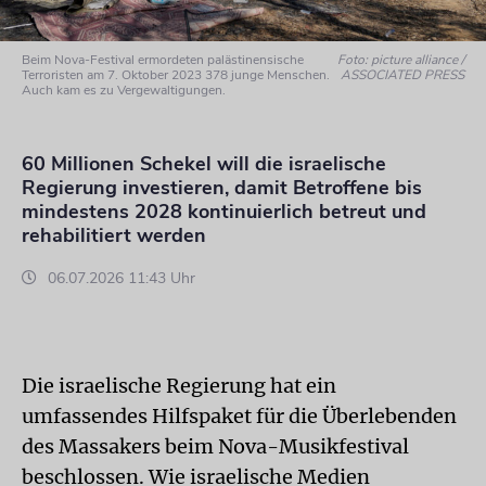
Beim Nova-Festival ermordeten palästinensische
Foto: picture alliance /
Terroristen am 7. Oktober 2023 378 junge Menschen.
ASSOCIATED PRESS
Auch kam es zu Vergewaltigungen.
60 Millionen Schekel will die israelische
Regierung investieren, damit Betroffene bis
mindestens 2028 kontinuierlich betreut und
rehabilitiert werden
06.07.2026 11:43 Uhr
Die israelische Regierung hat ein
umfassendes Hilfspaket für die Überlebenden
des Massakers beim Nova-Musikfestival
beschlossen. Wie israelische Medien