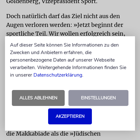
Goldenberg, Vizepräsident Sport.
Doch natürlich darf das Ziel nicht aus den
Augen verloren werden: »Jetzt beginnt der
sportliche Teil. Wir wollen erfolgreich sein,
Medaillen gewinnen und als Team
Auf dieser Seite können Sie Informationen zu den
Deutschland bei dieser Makkabiade
Zwecken und Anbietern erfahren, die
überzeugen«, so Goldenberg weiter.
personenbezogene Daten auf unserer Webseite
verarbeiten. Weitergehende Informationen finden Sie
Als das Feuerwerk über dem Stadion
in unserer
Datenschutzerklärung
.
wummert und die Musik langsam verklingt,
richtet sich der Blick auf die Wettkämpfe.
ALLES ABLEHNEN
EINSTELLUNGEN
Denn schon am nächsten Morgen beginnt der
sportliche Alltag für die Teams.
AKZEPTIEREN
Seit fast einem Jahrhundert bezeichnet sich
die Makkabiade als die »Jüdischen