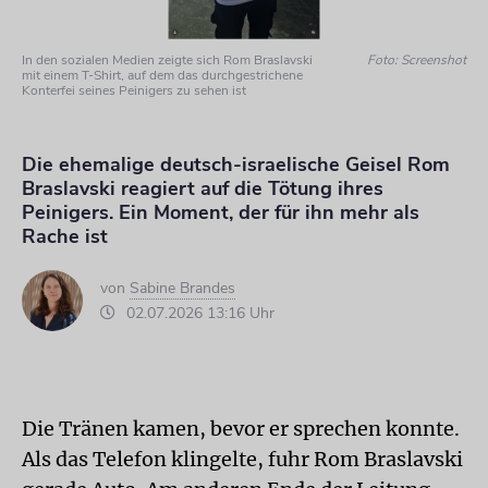
In den sozialen Medien zeigte sich Rom Braslavski
Foto: Screenshot
mit einem T-Shirt, auf dem das durchgestrichene
Konterfei seines Peinigers zu sehen ist
Die ehemalige deutsch-israelische Geisel Rom
Braslavski reagiert auf die Tötung ihres
Peinigers. Ein Moment, der für ihn mehr als
Rache ist
von
Sabine Brandes
02.07.2026 13:16 Uhr
Die Tränen kamen, bevor er sprechen konnte.
Als das Telefon klingelte, fuhr Rom Braslavski