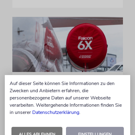
DUBLIN
Auf dieser Seite können Sie Informationen zu den
Wegen Israel-Boykott:
Zwecken und Anbietern erfahren, die
personenbezogene Daten auf unserer Webseite
Irisches Regierungsflugzeug
verarbeiten. Weitergehende Informationen finden Sie
kann nicht mehr im Nebel
in unserer
Datenschutzerklärung
.
landen
Beim Kauf der Maschine wurde bewusst auf
das System »FalconEye« verzichtet, weil der
ALLES ABLEHNEN
EINSTELLUNGEN