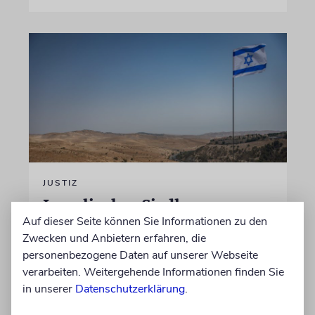
JUSTIZ
Israelischer Siedler wegen
Auf dieser Seite können Sie Informationen zu den
Tötung eines Palästinensers
Zwecken und Anbietern erfahren, die
angeklagt
personenbezogene Daten auf unserer Webseite
Der getötete Aktivist setzte sich gegen
verarbeiten. Weitergehende Informationen finden Sie
Siedlergewalt ein und war an dem Oscar-
in unserer
Datenschutzerklärung
.
prämierten Film »No Other Land« beteiligt.