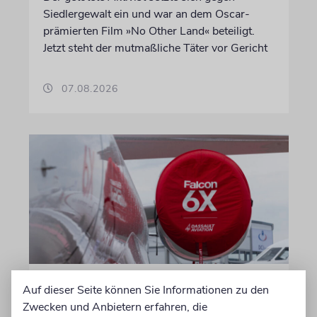
Siedlergewalt ein und war an dem Oscar-
prämierten Film »No Other Land« beteiligt.
Jetzt steht der mutmaßliche Täter vor Gericht
07.08.2026
DUBLIN
Auf dieser Seite können Sie Informationen zu den
Wegen Israel-Boykott:
Zwecken und Anbietern erfahren, die