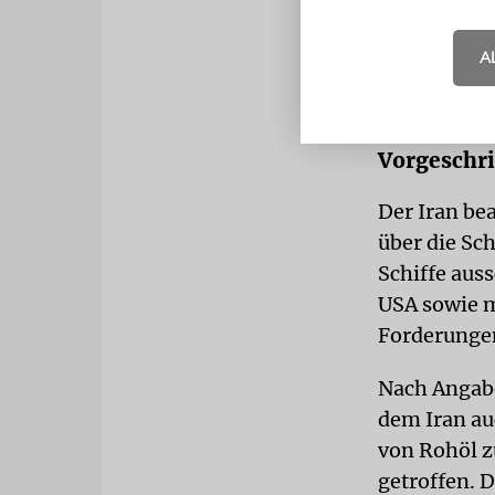
Auslöser der
Angaben bri
A
einem Treff
ihre Fahrt j
Vorgeschr
Der Iran be
über die Sc
Schiffe aus
USA sowie m
Forderungen
Nach Angabe
dem Iran au
von Rohöl z
getroffen. 