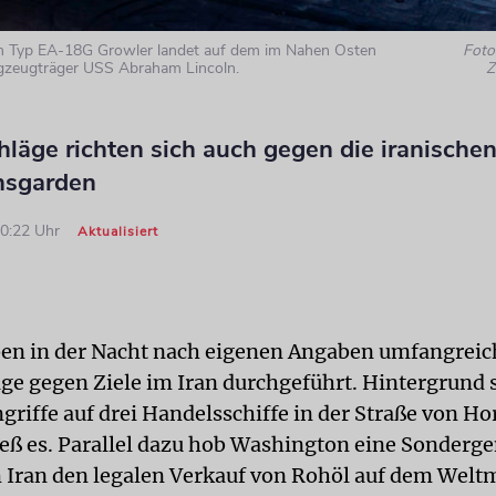
m Typ EA-18G Growler landet auf dem im Nahen Osten
Foto:
ugzeugträger USS Abraham Lincoln.
Z
hläge richten sich auch gegen die iranische
nsgarden
10:22 Uhr
Aktualisiert
en in der Nacht nach eigenen Angaben umfangreic
äge gegen Ziele im Iran durchgeführt. Hintergrund 
ngriffe auf drei Handelsschiffe in der Straße von H
eß es. Parallel dazu hob Washington eine Sonder
m Iran den legalen Verkauf von Rohöl auf dem Welt