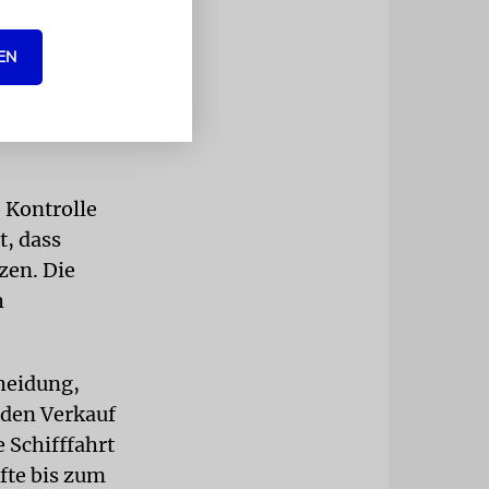
hiffe. Nach
Omans nach
EN
gt, konnten
ben.
 Kontrolle
t, dass
zen. Die
h
heidung,
 den Verkauf
 Schifffahrt
fte bis zum