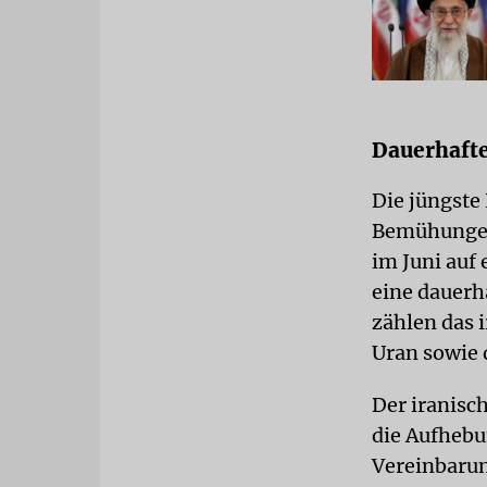
Dauerhaft
Die jüngste
Bemühungen 
im Juni auf
eine dauerh
zählen das 
Uran sowie 
Der iranisc
die Aufhebu
Vereinbaru