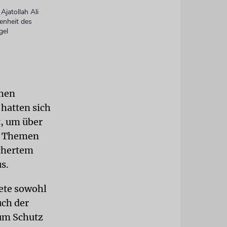
Ajatollah Ali
enheit des
gel
chen
hatten sich
t, um über
en Themen
chertem
s.
ete sowohl
uch der
um Schutz