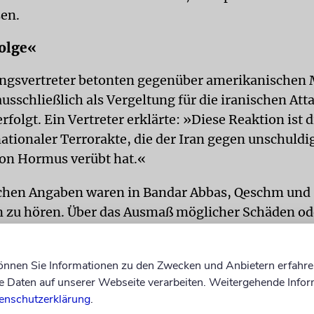
en.
olge«
gsvertreter betonten gegenüber amerikanischen 
ausschließlich als Vergeltung für die iranischen Att
erfolgt. Ein Vertreter erklärte: »Diese Reaktion ist d
ationaler Terrorakte, die der Iran gegen unschuldig
von Hormus verübt hat.«
chen Angaben waren in Bandar Abbas, Qeschm und 
 zu hören. Über das Ausmaß möglicher Schäden od
 Teheraner Mullah-Regime zunächst keine Angaben
ilitärführung kündigte jedoch eine entschlossene 
können Sie Informationen zu den Zwecken und Anbietern erfahre
e, man werde »unter keinen Umständen« zulassen,
Daten auf unserer Webseite verarbeiten. Weitergehende Infor
 Kontrolle über die Straße von Hormus übernähmen
enschutzerklärung
.