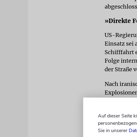
abgeschloss
»Direkte F
US-Regierun
Einsatz sei 
Schifffahrt 
Folge intern
der Straße 
Nach iranis
Explosionen
machte das
iranische M
Auf dieser Seite 
und erklärt
personenbezogene 
Staaten die
Sie in unserer
Dat