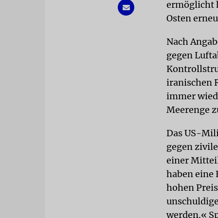
ermöglicht
Osten erneu
Nach Angabe
gegen Luft
Kontrollstr
iranischen 
immer wiede
Meerenge z
Das US-Milit
gegen zivil
einer Mitte
haben eine 
hohen Preis
unschuldige
werden.« Sp