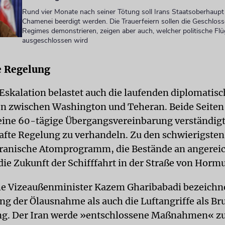
Rund vier Monate nach seiner Tötung soll Irans Staatsoberhaupt 
Chamenei beerdigt werden. Die Trauerfeiern sollen die Geschloss
Regimes demonstrieren, zeigen aber auch, welcher politische Flü
ausgeschlossen wird
e Regelung
 Eskalation belastet auch die laufenden diplomatis
zwischen Washington und Teheran. Beide Seiten 
 eine 60-tägige Übergangsvereinbarung verständig
afte Regelung zu verhandeln. Zu den schwierigst
iranische Atomprogramm, die Bestände an angerei
die Zukunft der Schifffahrt in der Straße von Hormu
he Vizeaußenminister Kazem Gharibabadi bezeichn
ng der Ölausnahme als auch die Luftangriffe als Br
ng. Der Iran werde »entschlossene Maßnahmen« z