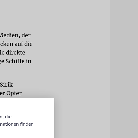
Medien, der
acken auf die
ie direkte
e Schiffe in
Sirik
er Opfer
. Die
Antwort an
n, die
 dass andere
mationen finden
.