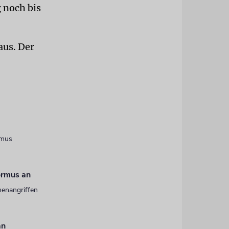
 noch bis
aus. Der
rmus
Hormus an
nenangriffen
an