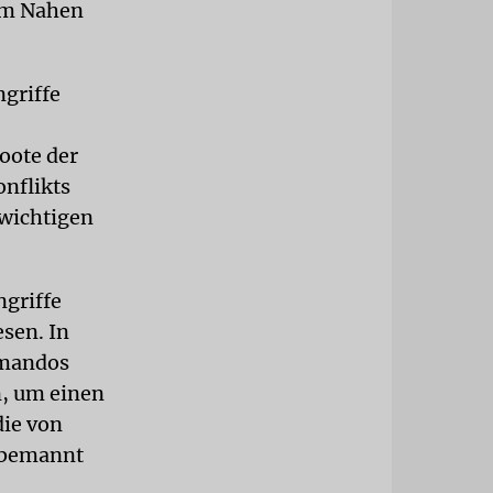
im Nahen
griffe
oote der
onflikts
 wichtigen
ngriffe
sen. In
mmandos
n, um einen
die von
e bemannt