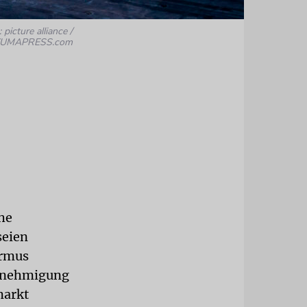
 picture alliance /
UMAPRESS.com
n
he
seien
ormus
genehmigung
markt