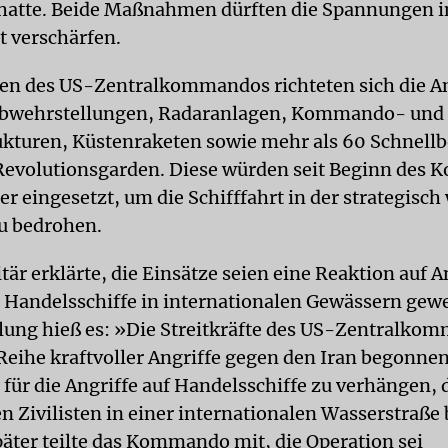
 hatte. Beide Maßnahmen dürften die Spannungen 
t verschärfen.
n des US-Zentralkommandos richteten sich die An
abwehrstellungen, Radaranlagen, Kommando- und
ukturen, Küstenraketen sowie mehr als 60 Schnellb
Revolutionsgarden. Diese würden seit Beginn des K
r eingesetzt, um die Schifffahrt in der strategisch
u bedrohen.
är erklärte, die Einsätze seien eine Reaktion auf A
e Handelsschiffe in internationalen Gewässern gewe
ilung hieß es: »Die Streitkräfte des US-Zentralko
Reihe kraftvoller Angriffe gegen den Iran begonne
 für die Angriffe auf Handelsschiffe zu verhängen, 
n Zivilisten in einer internationalen Wasserstraß
äter teilte das Kommando mit, die Operation sei