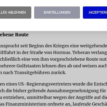
 neuen Eskalation waren Angriffe auf drei zivile Sc
tischer Behörden geriet ein Tanker vor der Küste 
LLES ABLEHNEN
EINSTELLUNGEN
AKZEPTIER
er in Brand. Zwei weitere Schiffe wurden beschädi
edoch fortsetzen. Verletzte habe es dort nicht gege
iebene Route
ansprucht seit Beginn des Krieges eine weitgehende
hifffahrt in der Straße von Hormus. Teheran verlang
schließlich eine von ihm vorgeschriebene Route nut
ehrere Golfstaaten lehnen dies ab und weisen auc
 nach Transitgebühren zurück.
n eines US-Regierungsvertreters wurde die Entsc
ch die bisher geltende Ausnahmegenehmigung für
u entziehen, unmittelbar wegen der Angriffe auf die
Das Finanzministerium ordnete an, laufende Geschä