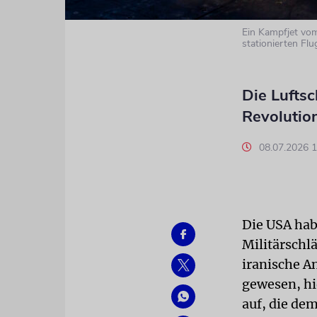
Ein Kampfjet vo
stationierten Fl
Die Luftsc
Revolutio
08.07.2026 
Die USA hab
Militärschl
iranische A
gewesen, hi
auf, die de