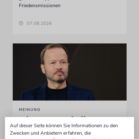
Friedensmissionen
07.08.2026
MEINUNG
Wie Georg Restle die
Auf dieser Seite können Sie Informationen zu den
Glaubwürdigkeit des ÖRR
Zwecken und Anbietern erfahren, die
untergräbt